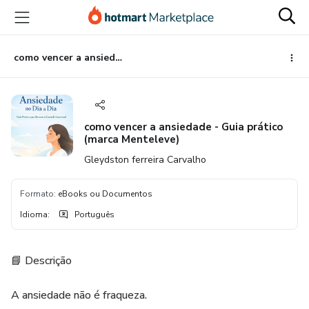
Ir
Ir
Ir
para
para
para
o
o
o
conteúdo
pagamento
rodapé
como vencer a ansiedade - Guia prático (marca Menteleve)
principal
como vencer a ansiedade - Guia prático
(marca Menteleve)
Gleydston ferreira Carvalho
Formato
:
eBooks ou Documentos
Idioma
:
Português
📘 Descrição
A ansiedade não é fraqueza.