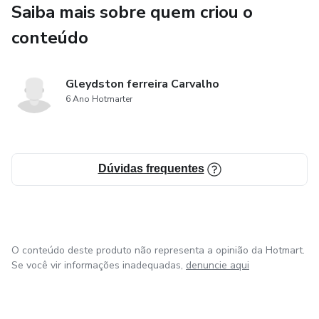
Saiba mais sobre quem criou o
✔ Mini Guia de Primeiros Socorros Emocionais
conteúdo
✔ Checklist Premium de Controle da Ansiedade
Gleydston ferreira Carvalho
🎯 Para quem é este produto:
6 Ano Hotmarter
• Adultos que lidam com ansiedade
• Pessoas que buscam equilíbrio emocional
Dúvidas frequentes
⚠️ Aviso: Este material é educativo e não substitui
acompanhamento profissional.
O conteúdo deste produto não representa a opinião da Hotmart.
🌿 MenteLeve
Se você vir informações inadequadas,
denuncie aqui
Leveza começa na mente.