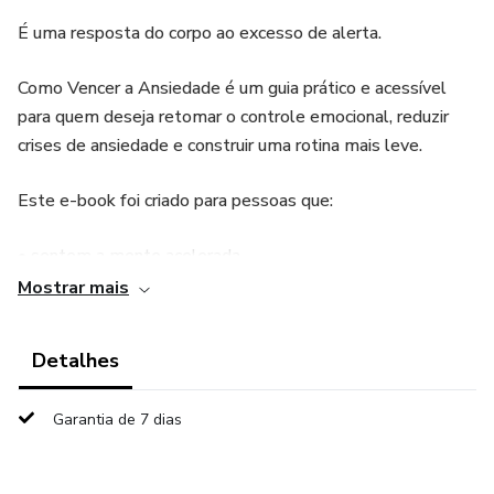
É uma resposta do corpo ao excesso de alerta.
Como Vencer a Ansiedade é um guia prático e acessível
para quem deseja retomar o controle emocional, reduzir
crises de ansiedade e construir uma rotina mais leve.
Este e-book foi criado para pessoas que:
• sentem a mente acelerada
Mostrar mais
• sofrem com ansiedade no dia a dia
Detalhes
• desejam aprender técnicas simples e eficazes
📦 O que você vai receber:
Garantia de 7 dias
✔ E-book completo em PDF