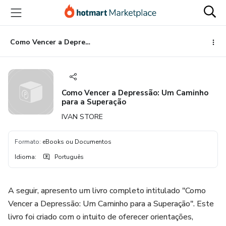
Ir
Ir
Ir
para
para
para
o
o
o
conteúdo
pagamento
rodapé
Como Vencer a Depressão: Um Caminho para a Superação
principal
Como Vencer a Depressão: Um Caminho
para a Superação
IVAN STORE
Formato
:
eBooks ou Documentos
Idioma
:
Português
A seguir, apresento um livro completo intitulado "Como
Vencer a Depressão: Um Caminho para a Superação". Este
livro foi criado com o intuito de oferecer orientações,