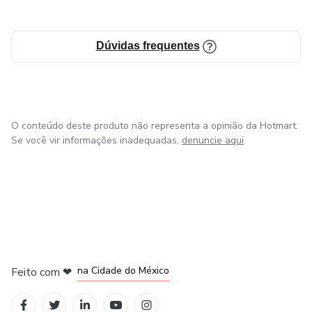
Capítulo 5 – Técnicas e Ferramentas para o Bem-Estar
Capítulo 6 – Estabelecendo Metas e Encontrando
Dúvidas frequentes
Propósito
Capítulo 7 – A Importância das Relações Sociais
O conteúdo deste produto não representa a opinião da Hotmart.
Capítulo 8 – Histórias de Superação e Inspiração
Se você vir informações inadequadas,
denuncie aqui
Capítulo 9 – Mantendo o Progresso e Enfrentando os
Desafios
Capítulo 10 – Recursos e Suporte
Conclusão
em Bogotá
em Amsterdam
em Madrid
na Cidade do México
Feito com
❤
Prefácio e Avisos Importantes
em Belo Horizonte