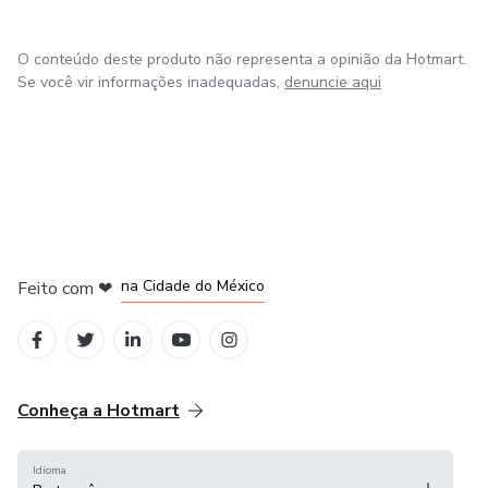
O conteúdo deste produto não representa a opinião da Hotmart.
Se você vir informações inadequadas,
denuncie aqui
em Bogotá
em Amsterdam
em Madrid
na Cidade do México
Feito com
❤
em Belo Horizonte
Conheça a Hotmart
Idioma