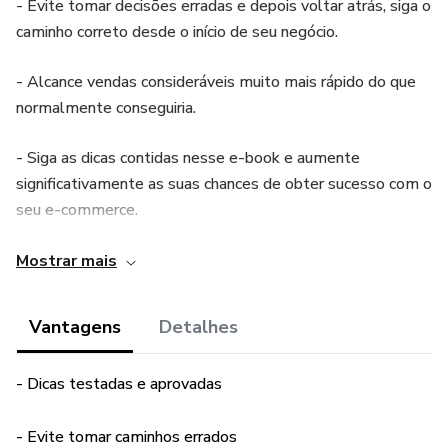
- Evite tomar decisões erradas e depois voltar atrás, siga o
caminho correto desde o início de seu negócio.
- Alcance vendas consideráveis muito mais rápido do que
normalmente conseguiria.
- Siga as dicas contidas nesse e-book e aumente
significativamente as suas chances de obter sucesso com o
seu e-commerce.
Este produto não garante a obtenção de resultados.
Mostrar mais
Qualquer referência ao desempenho de uma estratégia não
deve ser interpretada como uma garantia de resultados
Vantagens
Detalhes
- Dicas testadas e aprovadas
- Evite tomar caminhos errados