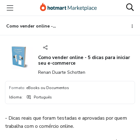
Ir
Ir
Ir
para
para
para
o
o
o
conteúdo
pagamento
rodapé
Como vender online - 5 dicas para iniciar seu e-commerce
principal
Como vender online - 5 dicas para iniciar
seu e-commerce
Renan Duarte Schotten
Formato
:
eBooks ou Documentos
Idioma
:
Português
- Dicas reais que foram testadas e aprovadas por quem
trabalha com o comércio online.