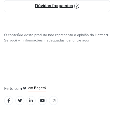
Dúvidas frequentes
O conteúdo deste produto não representa a opinião da Hotmart.
Se você vir informações inadequadas,
denuncie aqui
em Amsterdam
em Madrid
em Bogotá
Feito com
❤
em Belo Horizonte
na Cidade do México