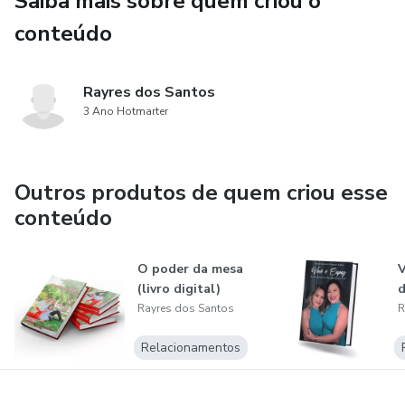
Saiba mais sobre quem criou o
conteúdo
Rayres dos Santos
3 Ano Hotmarter
Outros produtos de quem criou esse
conteúdo
O poder da mesa
V
(livro digital)
d
Rayres dos Santos
R
Relacionamentos