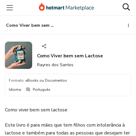
Ir
Ir
Ir
para
para
para
o
o
o
conteúdo
pagamento
rodapé
Como Viver bem sem Lactose
principal
Como Viver bem sem Lactose
Rayres dos Santos
Formato
:
eBooks ou Documentos
Idioma
:
Português
Como viver bem sem lactose
Este livro é para mães que tem filhos com intolerância à
lactose e também para todas as pessoas que desejam ter