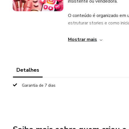
insistente ou vendedora.
O conteúdo é organizado em u
estruturar stories e como inici
Além disso, o material cont
Mostrar mais
direct, ajudando você a não 
profissional.
Detalhes
Garantia de 7 dias