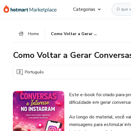
Ir
Ir
Ir
Categorias
para
para
para
o
o
o
conteúdo
pagamento
rodapé
Home
Como Voltar a Gerar Conversas e Interesses no Instagram
principal
Como Voltar a Gerar Conversas
Português
Este e-book foi criado para p
dificuldade em gerar conversas
Ao longo do material, você vai
mensagens para estimular inte