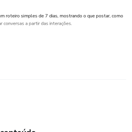
m roteiro simples de 7 dias, mostrando o que postar, como
ar conversas a partir das interações.
a com bônus com exemplos de mensagens e respostas para o
travar na conversa e manter um atendimento mais humano e