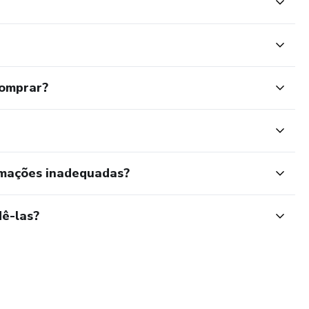
comprar?
rmações inadequadas?
ê-las?