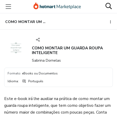
Ir
Ir
Ir
para
para
para
o
o
o
conteúdo
pagamento
rodapé
COMO MONTAR UM GUARDA ROUPA INTELIGENTE
principal
COMO MONTAR UM GUARDA ROUPA
INTELIGENTE
Sabrina Dornelas
Formato
:
eBooks ou Documentos
Idioma
:
Português
Este e-book irá lhe auxiliar na prática de como montar um
guarda roupa inteligente, que tem como objetivo fazer um
número maior de combinações com poucas peças. Conta