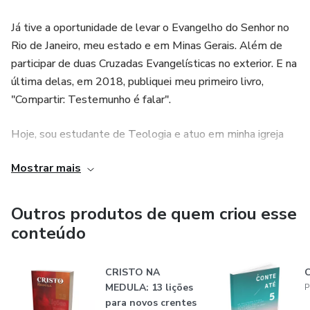
adquirirem e acessarem o conteúdo. Isso permite que mais
pessoas tenham a oportunidade de se beneficiar das
Já tive a oportunidade de levar o Evangelho do Senhor no
mensagens e testemunhos compartilhados no livro.
Rio de Janeiro, meu estado e em Minas Gerais. Além de
participar de duas Cruzadas Evangelísticas no exterior. E na
última delas, em 2018, publiquei meu primeiro livro,
"Compartir: Testemunho é falar".
Hoje, sou estudante de Teologia e atuo em minha igreja
local, a Primeira Igreja Batista Jardim Boa Esperança como
Mostrar mais
conselheiro de Embaixadores do Rei.
Outros produtos de quem criou esse
conteúdo
CRISTO NA
MEDULA: 13 lições
P
para novos crentes