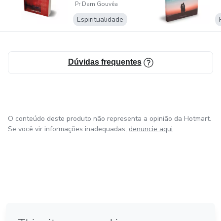
Pr Dam Gouvêa
Espiritualidade
Dúvidas frequentes
O conteúdo deste produto não representa a opinião da Hotmart.
Se você vir informações inadequadas,
denuncie aqui
em Amsterdam
em Madrid