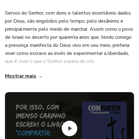
Servos do Senhor, com dons e talentos incontáveis dados
por Deus, são engolidos pelo tempo, pelo desânimo e
principalmente pelo medo de marchar. Assim como o povo
de Israel no deserto por quarenta anos que, tendo consigo
a presença manifesta do Deus vivo em seu meio, preferia
viver como escravo ao invés de experimentar a liberdade,
que é viver o que o Senhor espera de nós.
Mostrar mais
Neste livro, o Conselheiro de Embaixadores do Rei da
Primeira Igreja Batista Jardim Boa Esperança, RJ, Damião
Gouvêa, apresenta alguns relatos de sua viagem
missionária ao Paraguai em 2018.
Com o intuito de encorajar você a viver imediatamente o
IDE de Jesus.