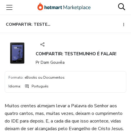
Ir
Ir
Ir
para
para
para
o
o
o
conteúdo
pagamento
rodapé
COMPARTIR: TESTEMUNHO É FALAR!
principal
COMPARTIR: TESTEMUNHO É FALAR!
Pr Dam Gouvêa
Formato
:
eBooks ou Documentos
Idioma
:
Português
Muitos crentes almejam levar a Palavra do Senhor aos
quatro cantos, mas, muitas vezes, deixam o cumprimento
do IDE para depois. E, a cada dia que isso acontece, vidas
deixam de ser alcançadas pelo Evangelho de Cristo Jesus.