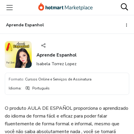
Ir
Ir
Ir
para
para
para
o
o
o
conteúdo
pagamento
rodapé
Aprende Espanhol
principal
Aprende Espanhol
Isabela Torrez Lopez
Formato
:
Cursos Online e Serviços de Assinatura
Idioma
:
Português
O produto AULA DE ESPAÑOL proporciona o aprendizado
do idioma de forma fácil e eficaz para poder falar
fluentemente de forma formal e informal, mesmo que
você não saiba absolutamente nada , você se tornará