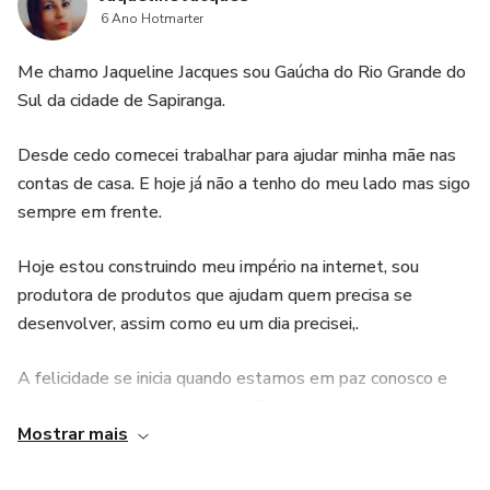
6 Ano Hotmarter
Me chamo Jaqueline Jacques sou Gaúcha do Rio Grande do
Sul da cidade de Sapiranga.
Desde cedo comecei trabalhar para ajudar minha mãe nas
contas de casa. E hoje já não a tenho do meu lado mas sigo
sempre em frente.
Hoje estou construindo meu império na internet, sou
produtora de produtos que ajudam quem precisa se
desenvolver, assim como eu um dia precisei,.
A felicidade se inicia quando estamos em paz conosco e
com nosso trabalho, liberdade financeira é oque eu busco
Mostrar mais
não só para mim, mas para meus colaboradores também.
Quando um ajuda o outro tudo fica mais fácil , mais leve e