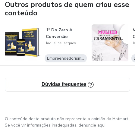
bom de se viver.....
Outros produtos de quem criou esse
conteúdo
1° Do Zero A
M
Conversão
Jaqueline Jacques
J
Empreendedorismo Digital
Dúvidas frequentes
O conteúdo deste produto não representa a opinião da Hotmart.
Se você vir informações inadequadas,
denuncie aqui