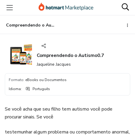
Ir
Ir
Ir
para
para
para
o
o
o
conteúdo
pagamento
rodapé
Compreendendo o Autismo0.7
principal
Compreendendo o Autismo0.7
Jaqueline Jacques
Formato
:
eBooks ou Documentos
Idioma
:
Português
Se você acha que seu filho tem autismo você pode
procurar sinais. Se você
testemunhar algum problema ou comportamento anormal,