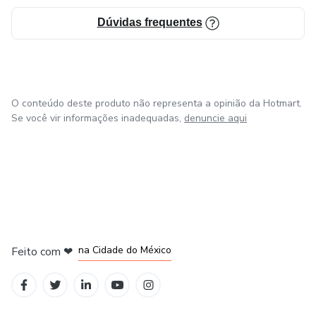
Dúvidas frequentes
O conteúdo deste produto não representa a opinião da Hotmart.
Se você vir informações inadequadas,
denuncie aqui
em Bogotá
em Amsterdam
em Madrid
na Cidade do México
Feito com
❤
em Belo Horizonte