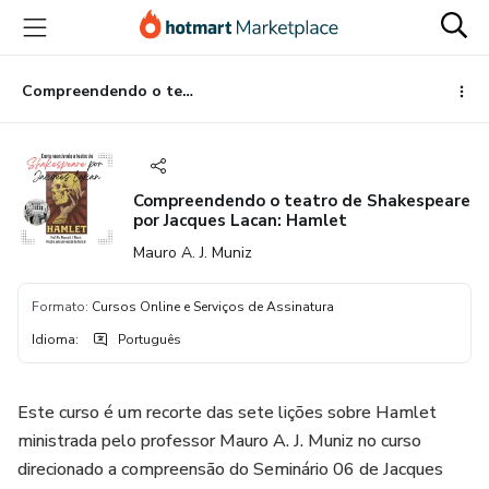
Ir
Ir
Ir
para
para
para
o
o
o
conteúdo
pagamento
rodapé
Compreendendo o teatro de Shakespeare por Jacques Lacan: Hamlet
principal
Compreendendo o teatro de Shakespeare
por Jacques Lacan: Hamlet
Mauro A. J. Muniz
Formato
:
Cursos Online e Serviços de Assinatura
Idioma
:
Português
Este curso é um recorte das sete lições sobre Hamlet
ministrada pelo professor Mauro A. J. Muniz no curso
direcionado a compreensão do Seminário 06 de Jacques