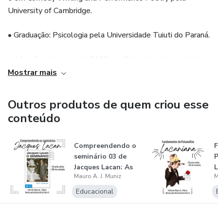
University of Cambridge.
• Graduação: Psicologia pela Universidade Tuiuti do Paraná.
• Atuação clinica desde 2012, na Clinica da Universidade
Tuiuti do Paraná e Centro Médico Vida em Curitiba e no
Mostrar mais
meu Consultório Privado, tanto em Curitiba quanto em
Paris – atual estabelecimento.
Outros produtos de quem criou esse
conteúdo
• LinkedIn: https://www.linkedin.com/in/mauro-
arquimedes-jacoby-muniz/
Compreendendo o
seminário 03 de
P
Jacques Lacan: As
L
Mauro A. J. Muniz
M
psicoses
Educacional