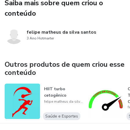
Saiba mais sobre quem criou o
conteúdo
felipe matheus da silva santos
3 Ano Hotmarter
Outros produtos de quem criou esse
conteúdo
HIIT turbo
C
cetogênico
T
C
felipe matheus da silva santos
R
Saúde e Esportes