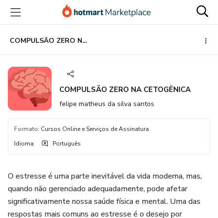
Ir
Ir
Ir
para
para
para
o
o
o
conteúdo
pagamento
rodapé
COMPULSÃO ZERO NA CETOGÊNICA
principal
COMPULSÃO ZERO NA CETOGÊNICA
felipe matheus da silva santos
Formato
:
Cursos Online e Serviços de Assinatura
Idioma
:
Português
O estresse é uma parte inevitável da vida moderna, mas,
quando não gerenciado adequadamente, pode afetar
significativamente nossa saúde física e mental. Uma das
respostas mais comuns ao estresse é o desejo por