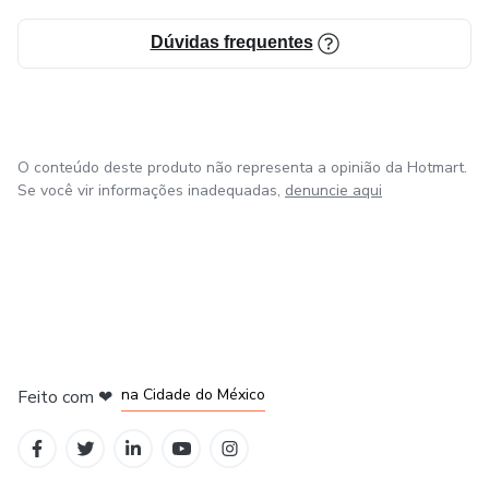
Dúvidas frequentes
O conteúdo deste produto não representa a opinião da Hotmart.
Se você vir informações inadequadas,
denuncie aqui
em Bogotá
em Amsterdam
em Madrid
na Cidade do México
Feito com
❤
em Belo Horizonte