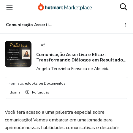
Ir
Ir
Ir
para
para
para
o
o
o
conteúdo
pagamento
rodapé
Comunicação Assertiva e Eficaz: Transformando Diálogos em Resultados Positivos
principal
Comunicação Assertiva e Eficaz:
Transformando Diálogos em Resultados
Positivos
Angela Terezinha Fonseca de Almeida
Formato
:
eBooks ou Documentos
Idioma
:
Português
Você terá acesso a uma palestra especial sobre
comunicação! Vamos embarcar em uma jornada para
aprimorar nossas habilidades comunicativas e descobrir