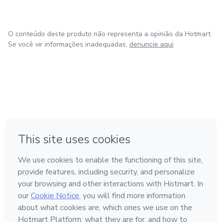
O conteúdo deste produto não representa a opinião da Hotmart.
Se você vir informações inadequadas,
denuncie aqui
em Amsterdam
em Madrid
em Bogotá
Feito com
❤
em Belo Horizonte
na Cidade do México
Conheça a Hotmart
Idioma