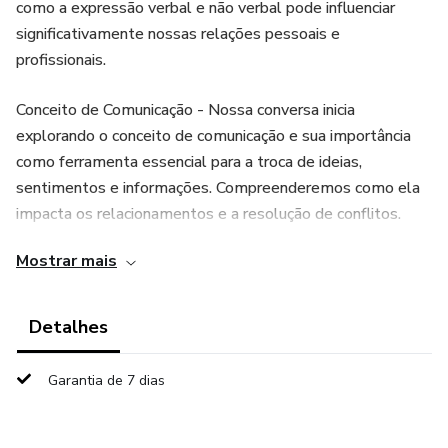
como a expressão verbal e não verbal pode influenciar
significativamente nossas relações pessoais e
profissionais.
Conceito de Comunicação - Nossa conversa inicia
explorando o conceito de comunicação e sua importância
como ferramenta essencial para a troca de ideias,
sentimentos e informações. Compreenderemos como ela
impacta os relacionamentos e a resolução de conflitos.
Mostrar mais
Observar a Comunicação Não Verbal - Em seguida,
analisaremos a relevância da comunicação não verbal.
Gestos, expressões faciais e posturas corporais
Detalhes
transmitem mensagens poderosas e muitas vezes
silenciosas. Saber interpretá-las pode ser decisivo para um
Garantia de 7 dias
diálogo eficaz.
Falar no Momento Certo e com Argumentos Sólidos -