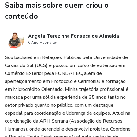
Saiba mais sobre quem criou o
Aprenderemos também sobre a importância de falar na
hora certa, com segurança e embasamento. Argumentos
conteúdo
sólidos fortalecem nossa credibilidade e garantem que a
mensagem seja recebida e compreendida adequadamente.
Angela Terezinha Fonseca de Almeida
6 Ano Hotmarter
Transformar Fatos Negativos em Aprendizado - Outro
ponto relevante é como lidar com situações adversas.
Sou bacharel em Relações Públicas pela Universidade de
Transformar desafios e fatos negativos em oportunidades
Caxias do Sul (UCS) e possuo um curso de extensão em
de aprendizado nos permite crescer e fortalecer a
Comércio Exterior pela FUNDATEC, além de
capacidade de comunicação construtiva.
aperfeiçoamento em Protocolo e Cerimonial e formação
em Microcrédito Orientado. Minha trajetória profissional é
Usar a Comunicação Assertiva - Um dos destaques da
marcada por uma sólida experiência de 35 anos tanto no
palestra será o desenvolvimento da comunicação
setor privado quanto no público, com um destaque
assertiva. Vamos discutir como expressar opiniões e
especial para coordenação e liderança de equipes. Atuei na
sentimentos de forma direta e respeitosa, promovendo
coordenação da ARH Serrana (Associação de Recursos
relações saudáveis e produtivas.
Humanos), onde gerenciei e desenvolvi projetos. Coordenei