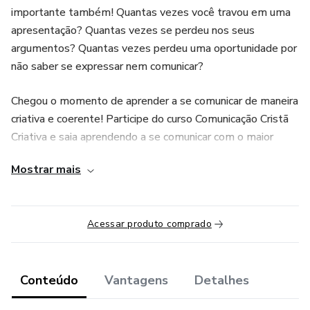
importante também! Quantas vezes você travou em uma
apresentação? Quantas vezes se perdeu nos seus
argumentos? Quantas vezes perdeu uma oportunidade por
não saber se expressar nem comunicar?
Chegou o momento de aprender a se comunicar de maneira
criativa e coerente! Participe do curso Comunicação Cristã
Criativa e saia aprendendo a se comunicar com o maior
número de pessoas e aproveitando o máximo de
Mostrar mais
oportunidades que Deus lhe der! Você será uma benção!
Acessar produto comprado
Conteúdo
Vantagens
Detalhes