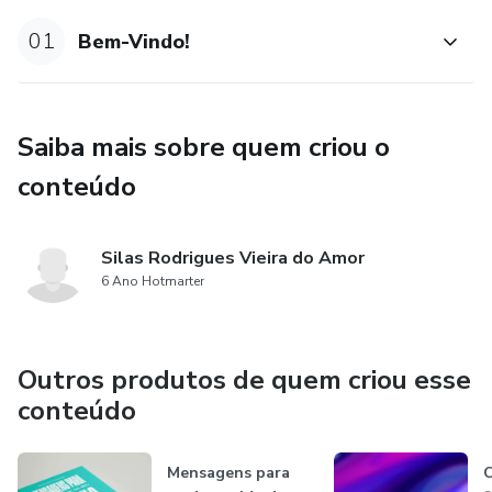
01
Bem-Vindo!
Saiba mais sobre quem criou o
conteúdo
Silas Rodrigues Vieira do Amor
6 Ano Hotmarter
Outros produtos de quem criou esse
conteúdo
Mensagens para
C