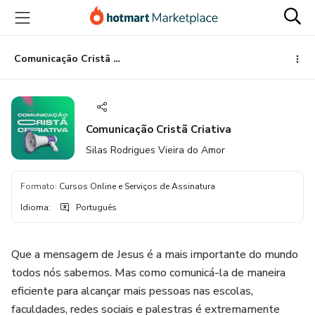
Ir
Ir
Ir
para
para
para
o
o
o
conteúdo
pagamento
rodapé
Comunicação Cristã Criativa
principal
Comunicação Cristã Criativa
Silas Rodrigues Vieira do Amor
Formato
:
Cursos Online e Serviços de Assinatura
Idioma
:
Português
Que a mensagem de Jesus é a mais importante do mundo
todos nós sabemos. Mas como comunicá-la de maneira
eficiente para alcançar mais pessoas nas escolas,
faculdades, redes sociais e palestras é extremamente