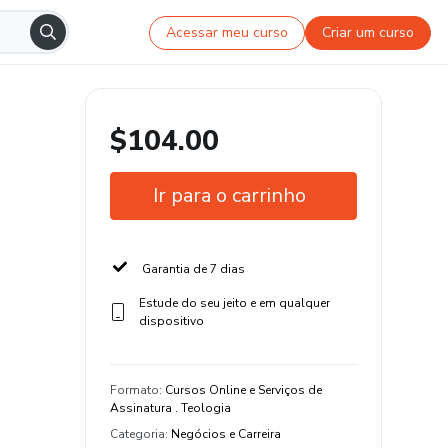
Acessar meu curso
Criar um curso
$104.00
Ir para o carrinho
Garantia de 7 dias
Estude do seu jeito e em qualquer
dispositivo
Formato
:
Cursos Online e Serviços de
Assinatura . Teologia
Categoria
:
Negócios e Carreira