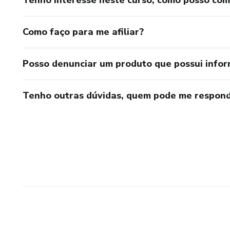
Tenho interesse neste curso, como posso co
Como faço para me afiliar?
Posso denunciar um produto que possui info
Tenho outras dúvidas, quem pode me respond