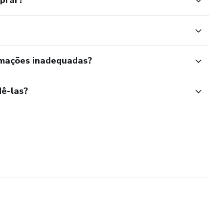
mprar?
rmações inadequadas?
ê-las?