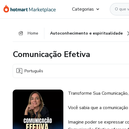
Ir
Ir
Ir
Categorias
para
para
para
o
o
o
conteúdo
pagamento
rodapé
Home
Autoconhecimento e espiritualidade
principal
Comunicação Efetiva
Português
Transforme Sua Comunicação, 
Você sabia que a comunicação 
Imagine poder se expressar co