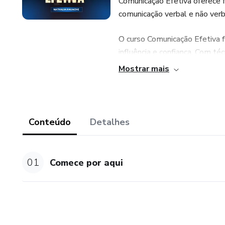
Comunicação Efetiva oferece f
comunicação verbal e não verb
O curso Comunicação Efetiva f
influência e confiança. Com téc
para impressionar em apresenta
Mostrar mais
Conteúdo
Detalhes
01
Comece por aqui