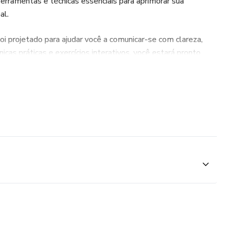
erramentas e técnicas essenciais para aprimorar sua
al.
oi projetado para ajudar você a comunicar-se com clareza,
nicas práticas e exercícios interativos, você estará pronto
ções, reuniões e interações do dia a dia.