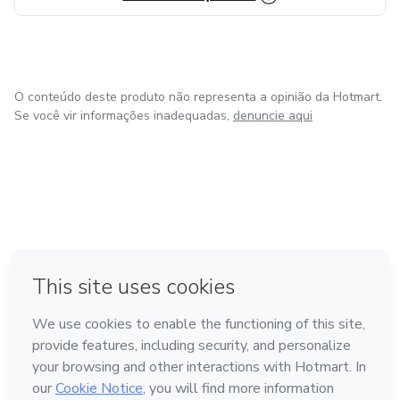
O conteúdo deste produto não representa a opinião da Hotmart.
Se você vir informações inadequadas,
denuncie aqui
em Bogotá
em Amsterdam
em Madrid
na Cidade do México
Feito com
❤
em Belo Horizonte
Conheça a Hotmart