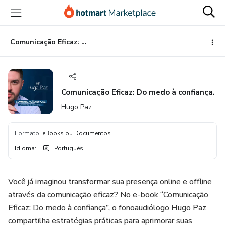
Ir
Ir
Ir
para
para
para
o
o
o
conteúdo
pagamento
rodapé
Comunicação Eficaz: Do medo à confiança.
principal
Comunicação Eficaz: Do medo à confiança.
Hugo Paz
Formato
:
eBooks ou Documentos
Idioma
:
Português
Você já imaginou transformar sua presença online e offline
através da comunicação eficaz? No e-book “Comunicação
Eficaz: Do medo à confiança”, o fonoaudiólogo Hugo Paz
compartilha estratégias práticas para aprimorar suas