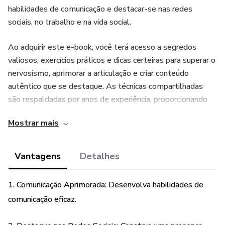
habilidades de comunicação e destacar-se nas redes
sociais, no trabalho e na vida social.
Ao adquirir este e-book, você terá acesso a segredos
valiosos, exercícios práticos e dicas certeiras para superar o
nervosismo, aprimorar a articulação e criar conteúdo
autêntico que se destaque. As técnicas compartilhadas
são respaldadas por anos de experiência, proporcionando
uma jornada de aprimoramento que pode mudar sua
Mostrar mais
narrativa e impactar positivamente suas interações.
Vantagens
Detalhes
1. Comunicação Aprimorada: Desenvolva habilidades de
comunicação eficaz.