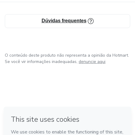
Dúvidas frequentes
O conteúdo deste produto não representa a opinião da Hotmart.
Se você vir informações inadequadas,
denuncie aqui
em Amsterdam
em Madrid
em Bogotá
Feito com
❤
em Belo Horizonte
na Cidade do México