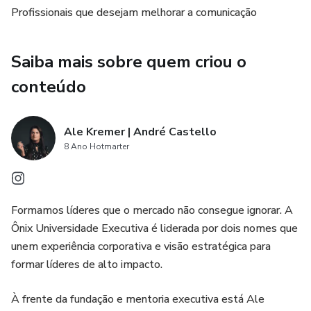
Profissionais que desejam melhorar a comunicação
relações e construa confiança.
Comunicação Escrita: Dicas práticas para escrever e-mails,
Saiba mais sobre quem criou o
relatórios e outros documentos que comuniquem
conteúdo
claramente suas ideias e intenções.
Linguagem Corporal: Entenda como os sinais não-verbais
Ale Kremer | André Castello
influenciam a comunicação e como usar isso a seu favor
8 Ano Hotmarter
para impactar positivamente suas interações.
Com base em fundamentos de neurociência e
comportamento, este livro oferece insights valiosos sobre
Formamos líderes que o mercado não consegue ignorar. A
como os diferentes perfis comportamentais se comunicam
Ônix Universidade Executiva é liderada por dois nomes que
e como você pode ajustar sua abordagem para se conectar
unem experiência corporativa e visão estratégica para
melhor com diversos públicos.
formar líderes de alto impacto.
Você encontrará seções dedicadas a situações práticas,
À frente da fundação e mentoria executiva está Ale