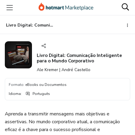
Ir
Ir
Ir
para
para
para
o
o
o
conteúdo
pagamento
rodapé
Livro Digital: Comunicação Inteligente para o Mundo Corporativo
principal
Livro Digital: Comunicação Inteligente
para o Mundo Corporativo
Ale Kremer | André Castello
Formato
:
eBooks ou Documentos
Idioma
:
Português
Aprenda a transmitir mensagens mais objetivas e
assertivas. No mundo corporativo atual, a comunicação
eficaz é a chave para o sucesso profissional e