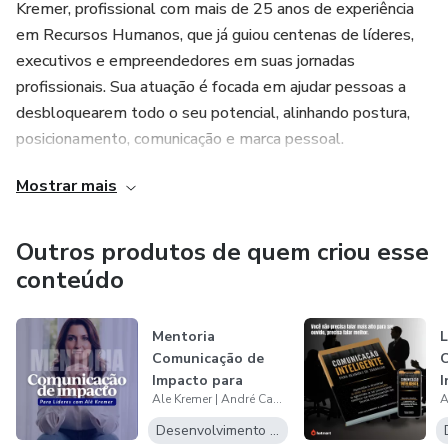
como feedback construtivo, condução de reuniões,
Kremer, profissional com mais de 25 anos de experiência
comunicação em tempos de home office, e muito mais.
em Recursos Humanos, que já guiou centenas de líderes,
Além disso, o livro aborda aspectos críticos como a
executivos e empreendedores em suas jornadas
comunicação intergeracional, em empresas familiares, e a
profissionais. Sua atuação é focada em ajudar pessoas a
forma de lidar com comunicações difíceis e a comunicação
desbloquearem todo o seu potencial, alinhando postura,
não-violenta para equipes problemáticas.
posicionamento, comunicação e marca pessoal.
Mostrar mais
Seja você um líder buscando aprimorar suas habilidades de
Ao lado dela, André Castello, CEO da Ônix e referência em
comunicação ou um profissional em busca de se destacar
orientação de carreira, apoia líderes a tomarem decisões
em um ambiente competitivo,
estratégicas e a crescerem com clareza e propósito,
Outros produtos de quem criou esse
conectando visão de negócios e desenvolvimento humano.
conteúdo
Nossa missão é transformar líderes, preparando-os para o
Mentoria
L
próximo nível de carreira com confiança, estratégia e
Comunicação de
resultados concretos.
Impacto para
I
Ale Kremer | André Castello
Líderes
R
Desenvolvimento Pessoal