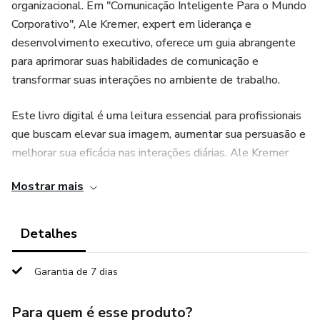
organizacional. Em "Comunicação Inteligente Para o Mundo
Corporativo", Ale Kremer, expert em liderança e
desenvolvimento executivo, oferece um guia abrangente
para aprimorar suas habilidades de comunicação e
transformar suas interações no ambiente de trabalho.
Este livro digital é uma leitura essencial para profissionais
que buscam elevar sua imagem, aumentar sua persuasão e
melhorar sua eficácia nas interações diárias. Ale Kremer
explora profundamente os quatro pilares da comunicação
Mostrar mais
no ambiente corporativo:
Comunicação Comportamental: Aprenda a interpretar e
Detalhes
adaptar sua linguagem corporal para melhorar a clareza e a
eficácia das suas mensagens.
Garantia de 7 dias
Comunicação Emocional: Descubra técnicas para gerenciar e
Para quem é esse produto?
expressar suas emoções de maneira que fortaleça suas