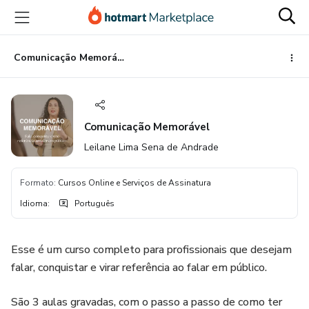
Ir
Ir
Ir
para
para
para
o
o
o
conteúdo
pagamento
rodapé
Comunicação Memorável
principal
Comunicação Memorável
Leilane Lima Sena de Andrade
Formato
:
Cursos Online e Serviços de Assinatura
Idioma
:
Português
Esse é um curso completo para profissionais que desejam
falar, conquistar e virar referência ao falar em público.
São 3 aulas gravadas, com o passo a passo de como ter