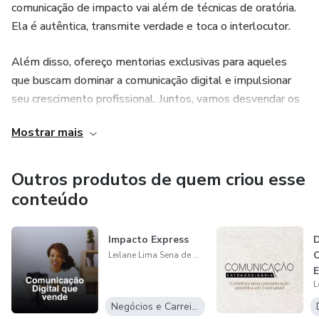
comunicação de impacto vai além de técnicas de oratória.
Ela é autêntica, transmite verdade e toca o interlocutor.
Além disso, ofereço mentorias exclusivas para aqueles
que buscam dominar a comunicação digital e impulsionar
seu crescimento profissional. Juntos, vamos desvendar os
segredos para uma presença online impactante e eficaz.
Mostrar mais
Me siga no Instagram: @leilanesenafono
Outros produtos de quem criou esse
conteúdo
Impacto Express
D
Leilane Lima Sena de Andrade
E
Negócios e Carreira