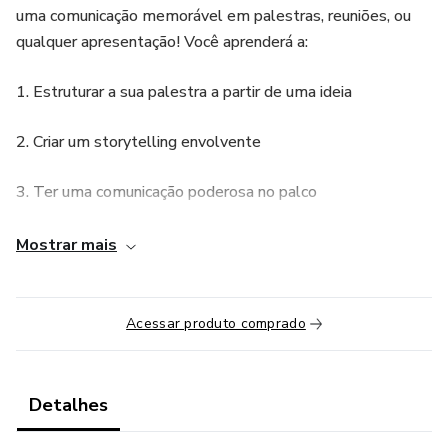
uma comunicação memorável em palestras, reuniões, ou
qualquer apresentação! Você aprenderá a:
1. Estruturar a sua palestra a partir de uma ideia
2. Criar um storytelling envolvente
3. Ter uma comunicação poderosa no palco
Para potencializar o seu resultado, você ganhará um
Mostrar mais
workbook, com exercícios práticos para cada módulo.
Queremos que você seja memorável e se destaque em
Acessar produto comprado
sua área profissional. É por isso que você ganhará o e-book
"Os Piores Erros de Comunicadores ao Falar em Público".
Detalhes
Está pronto para se tornar referência?