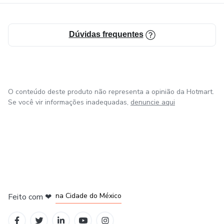
Dúvidas frequentes
O conteúdo deste produto não representa a opinião da Hotmart.
Se você vir informações inadequadas,
denuncie aqui
em Bogotá
em Amsterdam
em Madrid
na Cidade do México
Feito com
❤
em Belo Horizonte