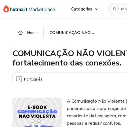
Ir
Ir
Ir
Categorias
para
para
para
o
o
o
conteúdo
pagamento
rodapé
Home
COMUNICAÇÃO NÃO VIOLENTA: O poder das palavras no fortalecimento das conexões.
principal
COMUNICAÇÃO NÃO VIOLENTA:
fortalecimento das conexões.
Português
A Comunicação Não Violenta 
poderosa para a promoção de 
consciente da linguagem, com 
pessoas e reduzir conflitos.