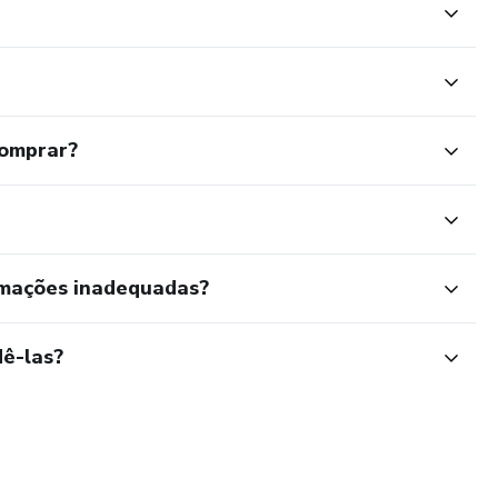
comprar?
rmações inadequadas?
ê-las?