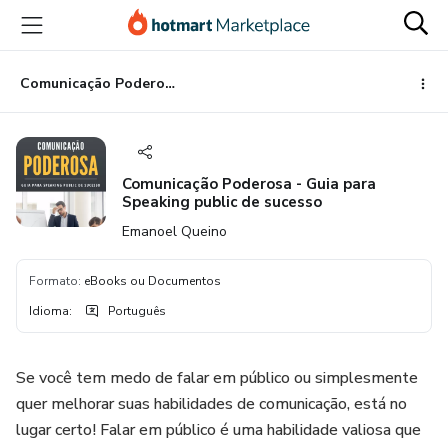
Ir
Ir
Ir
para
para
para
o
o
o
conteúdo
pagamento
rodapé
Comunicação Poderosa - Guia para Speaking public de sucesso
principal
Comunicação Poderosa - Guia para
Speaking public de sucesso
Emanoel Queino
Formato
:
eBooks ou Documentos
Idioma
:
Português
Se você tem medo de falar em público ou simplesmente
quer melhorar suas habilidades de comunicação, está no
lugar certo! Falar em público é uma habilidade valiosa que