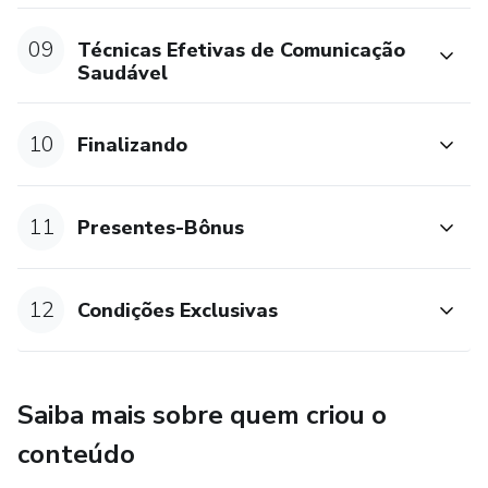
- quer se expressar e se comunicar de forma mais
09
Técnicas Efetivas de Comunicação
verdadeira consigo e com os outros
Saudável
- deseja se relacionar melhor com as pessoas, sem ter que
10
Finalizando
abrir mão do que sente, pensa e quer
11
Presentes-Bônus
12
Condições Exclusivas
Saiba mais sobre quem criou o
conteúdo