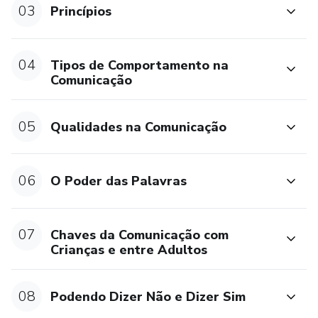
- Saúde mental equilibrada
03
Princípios
- Relacionamentos melhores
04
Tipos de Comportamento na
Para quem?
Comunicação
- deseja deixar de estar nos extremos: ser agressiva,
05
Qualidades na Comunicação
reativa, explosiva ou calada, ressentida, sufocada na
comunicação
06
O Poder das Palavras
- já fez algumas tentativas, mas não sentiu ou percebeu
uma real mudança
07
Chaves da Comunicação com
- tem dificuldade de dizer “não” para as pessoas e “sim”
Crianças e entre Adultos
para si mesma
- gostaria de um método eficaz e um passo-a-passo
08
Podendo Dizer Não e Dizer Sim
prático, fácil e leve de comunicação