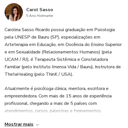
Carol Sasso
5 Ano Hotmarter
Carolina Sasso Ricardo possui graduação em Psicologia
pela UNESP de Bauru (SP), especializações em
Arteterapia em Educação, em Docência do Ensino Superior
e em Sexualidade (Relacionamentos Humanos) (pela
UCAM / RJ), é Terapeuta Sistêmica e Consteladora
Familiar (pelo Instituto Imensa Vida / Bauru), Instrutora de
ThetaHealing (pelo ThinK / USA).
Atualmente é psicóloga clínica, mentora, escritora e
empreendedora. Com mais de 15 anos de experiência
profissional, chegando a mais de 5 países com
atendimentos, cursos, palestras e treinamentos.
Mostrar mais
Tem experiência nas áreas de Psicologia do