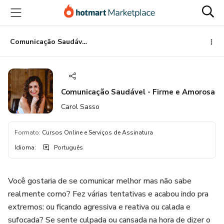
Ir
Ir
Ir
para
para
para
o
o
o
conteúdo
pagamento
rodapé
Comunicação Saudável - Firme e Amorosa
principal
Comunicação Saudável - Firme e Amorosa
Carol Sasso
Formato
:
Cursos Online e Serviços de Assinatura
Idioma
:
Português
Você gostaria de se comunicar melhor mas não sabe
realmente como? Fez várias tentativas e acabou indo pra
extremos: ou ficando agressiva e reativa ou calada e
sufocada? Se sente culpada ou cansada na hora de dizer o