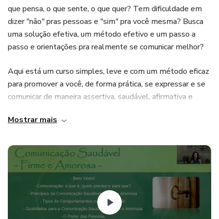
que pensa, o que sente, o que quer? Tem dificuldade em
dizer "não" pras pessoas e "sim" pra você mesma? Busca
uma solução efetiva, um método efetivo e um passo a
passo e orientações pra realmente se comunicar melhor?
Aqui está um curso simples, leve e com um método eficaz
para promover a você, de forma prática, se expressar e se
comunicar de maneira assertiva, saudável, afirmativa e
amorosa.
Mostrar mais
Para que?
- expressar suas necessidades e dizer mais “sim” pra você
- se posicionar de maneira firme e amorosa
- se comunicar de forma assertiva e saudável