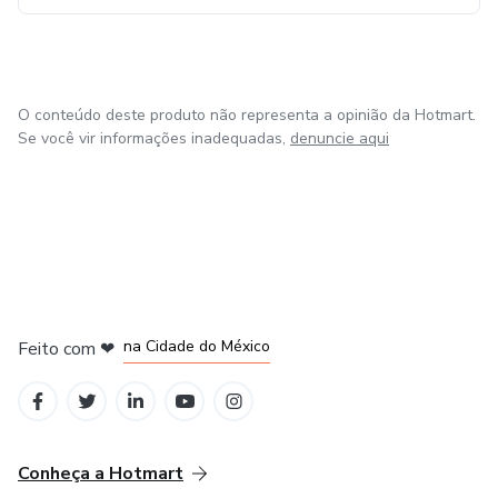
O conteúdo deste produto não representa a opinião da Hotmart.
Se você vir informações inadequadas,
denuncie aqui
em Bogotá
em Amsterdam
em Madrid
na Cidade do México
Feito com
❤
em Belo Horizonte
Conheça a Hotmart