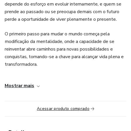
depende do esforço em evoluir internamente, e quem se
prende ao passado ou se preocupa demais com o futuro
perde a oportunidade de viver plenamente o presente.
O primeiro passo para mudar o mundo começa pela
modificação da mentalidade, onde a capacidade de se
reinventar abre caminhos para novas possibilidades e
conquistas, tornando-se a chave para alcançar vida plena e
transformadora.
Quando a mentalidade se alinha com a ação, surge o
Mostrar mais
verdadeiro poder de transformação, tanto pessoal quanto
no impacto sobre o mundo ao nosso redor.
Conhecendo os Pilares do Método ECO: Efeitos da
Acessar produto comprado
Comunicação