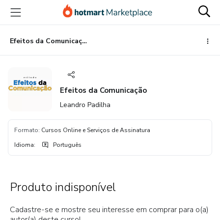
Ir
Ir
Ir
para
para
para
o
o
o
conteúdo
pagamento
rodapé
Efeitos da Comunicação
principal
Efeitos da Comunicação
Leandro Padilha
Formato
:
Cursos Online e Serviços de Assinatura
Idioma
:
Português
Produto indisponível
Cadastre-se e mostre seu interesse em comprar para o(a)
autor(a) deste curso!