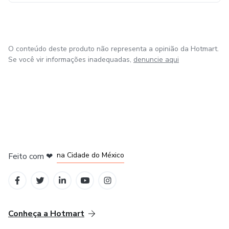
O conteúdo deste produto não representa a opinião da Hotmart.
Se você vir informações inadequadas,
denuncie aqui
em Bogotá
em Amsterdam
em Madrid
na Cidade do México
Feito com
❤
em Belo Horizonte
Conheça a Hotmart