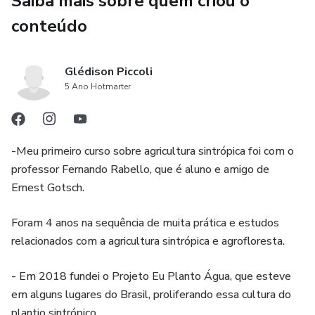
Saiba mais sobre quem criou o
você.
conteúdo
🌟 Juntos, vamos cultivar alimentos orgânicos, regenerar o
solo e economizar no processo, enquanto cuidamos da
criação e de nós mesmos!
Glédison Piccoli
5 Ano Hotmarter
Venha fazer parte dessa jornada de transformação. 💚 O
seu terreno nunca mais será o mesmo!
-Meu primeiro curso sobre agricultura sintrópica foi com o
professor Fernando Rabello, que é aluno e amigo de
Ernest Gotsch.
Foram 4 anos na sequência de muita prática e estudos
relacionados com a agricultura sintrópica e agrofloresta.
- Em 2018 fundei o Projeto Eu Planto Água, que esteve
em alguns lugares do Brasil, proliferando essa cultura do
plantio sintrópico.