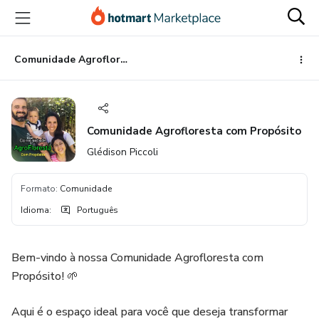
Ir
Ir
Ir
para
para
para
o
o
o
conteúdo
pagamento
rodapé
Comunidade Agrofloresta com Propósito
principal
Comunidade Agrofloresta com Propósito
Glédison Piccoli
Formato
:
Comunidade
Idioma
:
Português
Bem-vindo à nossa Comunidade Agrofloresta com
Propósito! 🌱
Aqui é o espaço ideal para você que deseja transformar