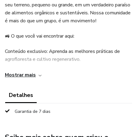
seu terreno, pequeno ou grande, em um verdadeiro paraíso
de alimentos orgânicos e sustentáveis. Nossa comunidade
é mais do que um grupo, é um movimento!
🚜 O que você vai encontrar aqui:
Conteúdo exclusivo: Aprenda as melhores práticas de
agrofloresta e cultivo regenerativo.
Tira-dúvidas com especialistas: Solucione problemas do
Mostrar mais
dia a dia com quem entende do assunto.
Detalhes
Rede de apoio: Conecte-se com outras pessoas que
compartilham o mesmo sonho de cultivar com propósito.
Garantia de 7 dias
Inspiração e motivação: Descubra histórias reais e
resultados incríveis de quem está no mesmo caminho que