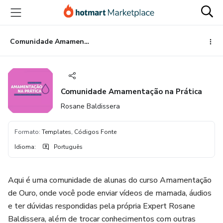
Ir
Ir
Ir
para
para
para
o
o
o
conteúdo
pagamento
rodapé
Comunidade Amamentação na Prática
principal
Comunidade Amamentação na Prática
Rosane Baldissera
Formato
:
Templates, Códigos Fonte
Idioma
:
Português
Aqui é uma comunidade de alunas do curso Amamentação
de Ouro, onde você pode enviar vídeos de mamada, áudios
e ter dúvidas respondidas pela própria Expert Rosane
Baldissera, além de trocar conhecimentos com outras