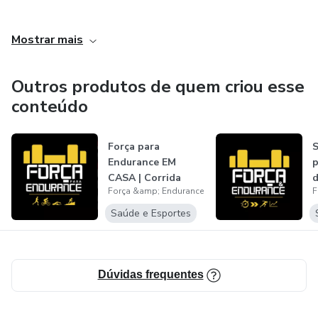
@forcaparaendurance
Mostrar mais
Equipe Técnica: Guilherme D’Agostini, Alex Tomé e Kátia
Ramos
Outros produtos de quem criou esse
conteúdo
Força para
S
Endurance EM
p
CASA | Corrida
Força &amp; Endurance
F
i
z
Saúde e Esportes
Dúvidas frequentes