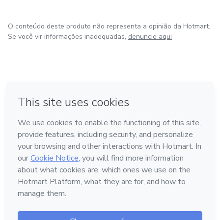
O conteúdo deste produto não representa a opinião da Hotmart.
Se você vir informações inadequadas,
denuncie aqui
em Bogotá
em Amsterdam
em Madrid
na Cidade do México
Feito com
❤
em Belo Horizonte
Conheça a Hotmart
Idioma