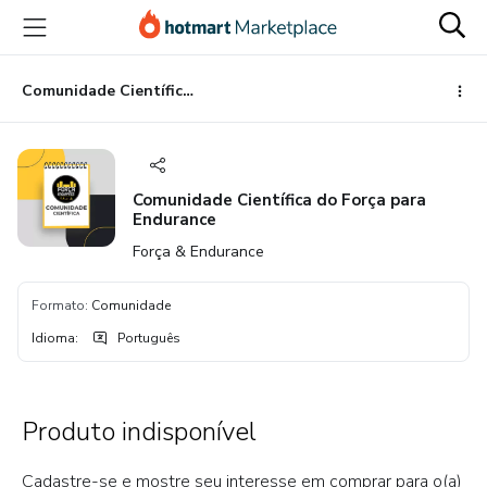
Ir
Ir
Ir
para
para
para
o
o
o
conteúdo
pagamento
rodapé
Comunidade Científica do Força para Endurance
principal
Comunidade Científica do Força para
Endurance
Força & Endurance
Formato
:
Comunidade
Idioma
:
Português
Produto indisponível
Cadastre-se e mostre seu interesse em comprar para o(a)