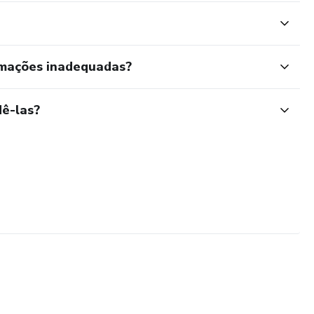
rmações inadequadas?
ê-las?