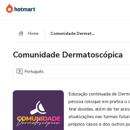
Ir
Ir
Ir
para
para
para
o
o
o
conteúdo
pagamento
rodapé
Home
Comunidade Dermatoscópica
principal
Comunidade Dermatoscópica
Português
Educação continuada de Derm
pessoa coloque em pratica o 
tirar duvidas, além de ter ace
atualizações nas turmas futu
próprios casos e dos outros p