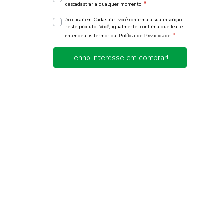
*
descadastrar a qualquer momento.
Ao clicar em Cadastrar, você confirma a sua inscrição
neste produto. Você, igualmente, confirma que leu, e
*
entendeu os termos da
Política de Privacidade
Tenho interesse em comprar!