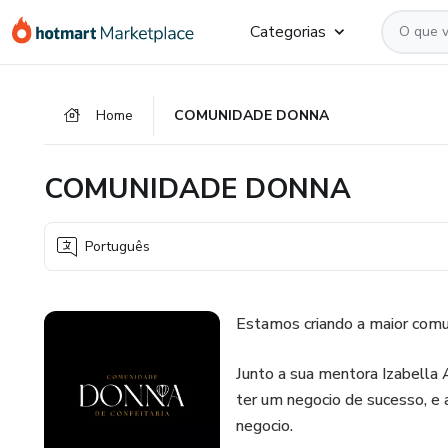
Ir
Ir
Ir
Categorias
para
para
para
o
o
o
conteúdo
pagamento
rodapé
Home
COMUNIDADE DONNA
principal
COMUNIDADE DONNA
Português
Estamos criando a maior comun
Junto a sua mentora Izabella 
ter um negocio de sucesso, e 
negocio.