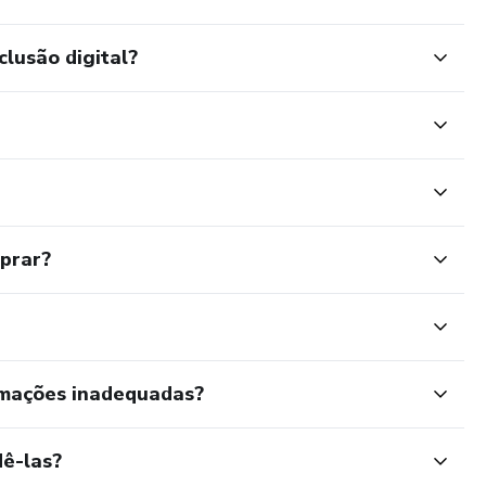
clusão digital?
mprar?
rmações inadequadas?
ê-las?