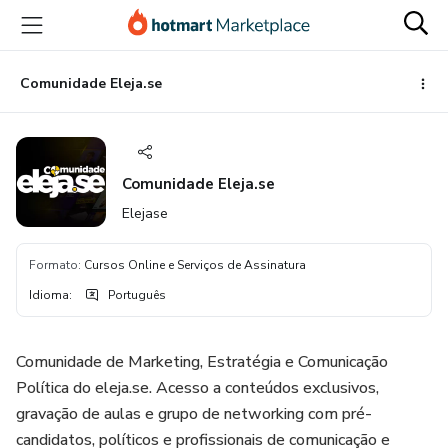
Ir
Ir
Ir
para
para
para
o
o
o
conteúdo
pagamento
rodapé
Comunidade Eleja.se
principal
Comunidade Eleja.se
Elejase
Formato
:
Cursos Online e Serviços de Assinatura
Idioma
:
Português
Comunidade de Marketing, Estratégia e Comunicação
Política do eleja.se. Acesso a conteúdos exclusivos,
gravação de aulas e grupo de networking com pré-
candidatos, políticos e profissionais de comunicação e