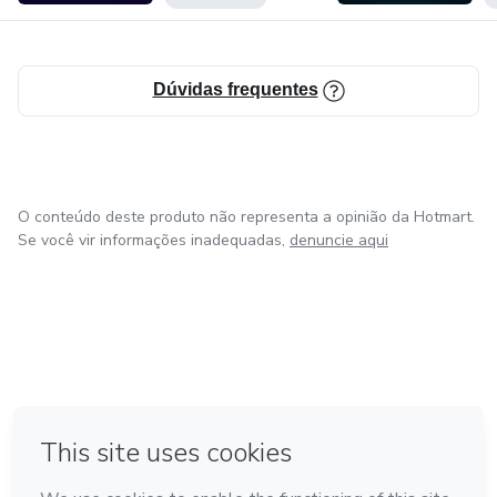
Dúvidas frequentes
O conteúdo deste produto não representa a opinião da Hotmart.
Se você vir informações inadequadas,
denuncie aqui
em Amsterdam
em Madrid
em Bogotá
Feito com
❤
em Belo Horizonte
na Cidade do México