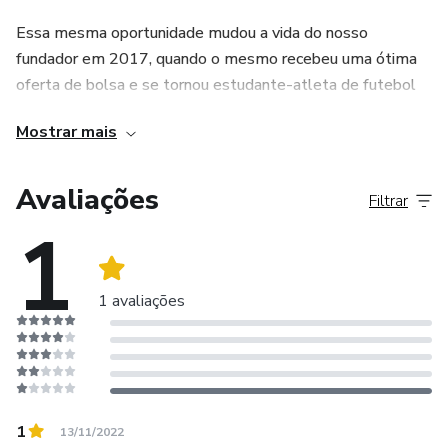
Essa mesma oportunidade mudou a vida do nosso
fundador em 2017, quando o mesmo recebeu uma ótima
oferta de bolsa e se tornou estudante-atleta de futebol
na Grand View University. O curso escolhido foi Sport
Mostrar mais
Management (Gestão Esportiva), onde desde cedo,
através de muito estudo, buscou conhecimento para se
tornar um expert em obtenção de bolsas esportivas e
Avaliações
Filtrar
acadêmicas.
1
1 avaliações
1
13/11/2022