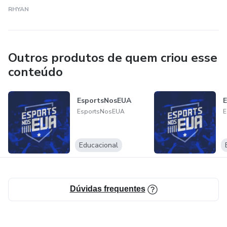
RHYAN
Outros produtos de quem criou esse
conteúdo
EsportsNosEUA
E
EsportsNosEUA
E
Educacional
Dúvidas frequentes