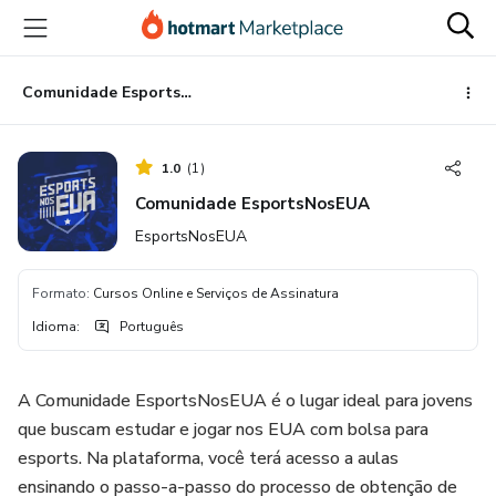
Ir
Ir
Ir
para
para
para
o
o
o
conteúdo
pagamento
rodapé
Comunidade EsportsNosEUA
principal
1.0
(
1
)
Comunidade EsportsNosEUA
EsportsNosEUA
Formato
:
Cursos Online e Serviços de Assinatura
Idioma
:
Português
A Comunidade EsportsNosEUA é o lugar ideal para jovens
que buscam estudar e jogar nos EUA com bolsa para
esports. Na plataforma, você terá acesso a aulas
ensinando o passo-a-passo do processo de obtenção de