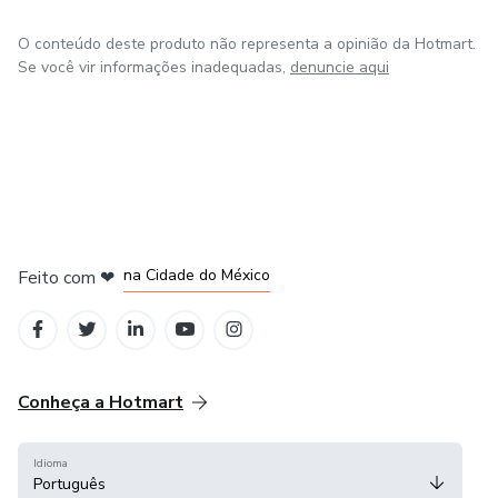
O conteúdo deste produto não representa a opinião da Hotmart.
Se você vir informações inadequadas,
denuncie aqui
em Bogotá
em Amsterdam
em Madrid
na Cidade do México
Feito com
❤
em Belo Horizonte
Conheça a Hotmart
Idioma
Português