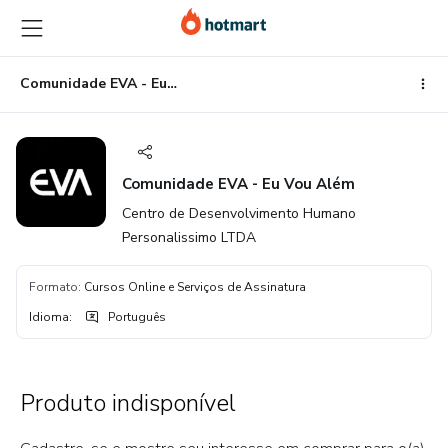
Ir
Ir
Ir
para
para
para
o
o
o
conteúdo
pagamento
rodapé
Comunidade EVA - Eu Vou Além
principal
Comunidade EVA - Eu Vou Além
Centro de Desenvolvimento Humano
Personalissimo LTDA
Formato
:
Cursos Online e Serviços de Assinatura
Idioma
:
Português
Produto indisponível