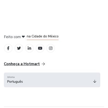
em Bogotá
em Amsterdam
em Madrid
na Cidade do México
Feito com
❤
em Belo Horizonte
Conheça a Hotmart
Idioma
Português