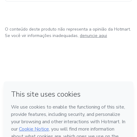
Santana Biotec: O conhecimento técnico que falta para sua
marca de beleza alcançar a autoridade e o lucro no
mercado.
O conteúdo deste produto não representa a opinião da Hotmart.
Se você vir informações inadequadas,
denuncie aqui
em Bogotá
em Amsterdam
em Madrid
na Cidade do México
Feito com
❤
em Belo Horizonte
Conheça a Hotmart