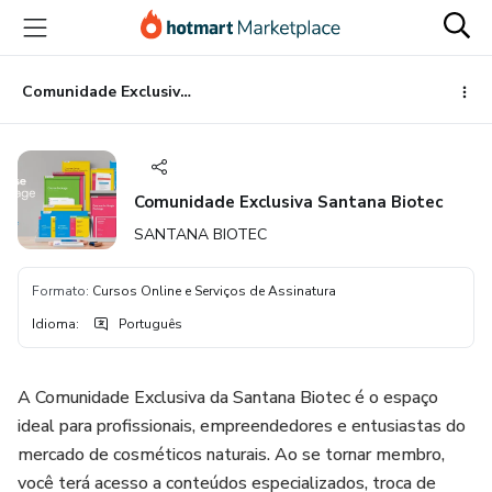
Ir
Ir
Ir
para
para
para
o
o
o
conteúdo
pagamento
rodapé
Comunidade Exclusiva Santana Biotec
principal
Comunidade Exclusiva Santana Biotec
SANTANA BIOTEC
Formato
:
Cursos Online e Serviços de Assinatura
Idioma
:
Português
A Comunidade Exclusiva da Santana Biotec é o espaço
ideal para profissionais, empreendedores e entusiastas do
mercado de cosméticos naturais. Ao se tornar membro,
você terá acesso a conteúdos especializados, troca de