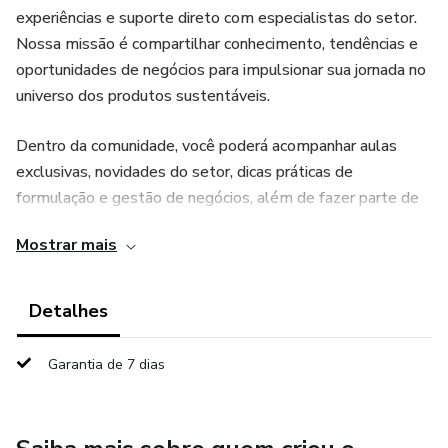
experiências e suporte direto com especialistas do setor.
Nossa missão é compartilhar conhecimento, tendências e
oportunidades de negócios para impulsionar sua jornada no
universo dos produtos sustentáveis.
Dentro da comunidade, você poderá acompanhar aulas
exclusivas, novidades do setor, dicas práticas de
formulação e gestão de negócios, além de fazer parte de
um grupo engajado que compartilha os mesmos valores de
Mostrar mais
inovação, ética e sustentabilidade.
Detalhes
Garantia de 7 dias