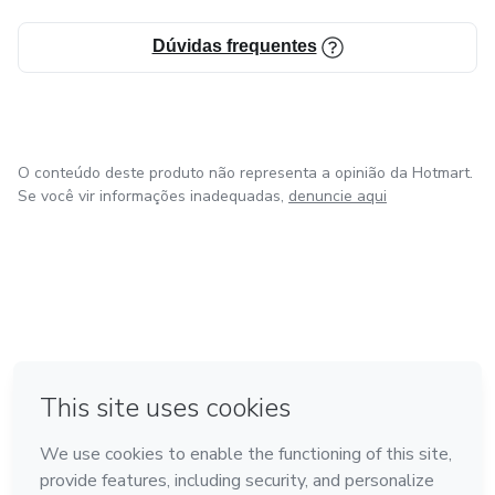
Dúvidas frequentes
O conteúdo deste produto não representa a opinião da Hotmart.
Se você vir informações inadequadas,
denuncie aqui
em Amsterdam
em Madrid
em Bogotá
Feito com
❤
em Belo Horizonte
na Cidade do México