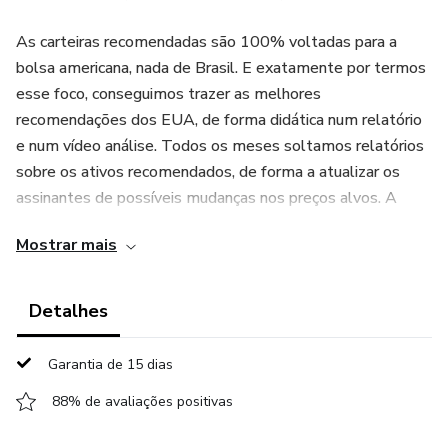
As carteiras recomendadas são 100% voltadas para a
bolsa americana, nada de Brasil. E exatamente por termos
esse foco, conseguimos trazer as melhores
recomendações dos EUA, de forma didática num relatório
e num vídeo análise. Todos os meses soltamos relatórios
sobre os ativos recomendados, de forma a atualizar os
assinantes de possíveis mudanças nos preços alvos. A
cada trimestre também liberaremos um relatório com o
Mostrar mais
resumo do último resultado da empresa, e no que isso
impacta daqui pra frente.
Detalhes
É a melhor maneira de você estar sempre comprando os
melhores ativos da bolsa americana sem peso na
Garantia de 15 dias
consciência e com mais segurança, pois existem analistas
88% de avaliações positivas
dedicados estudando e acompanhamento diariamente.