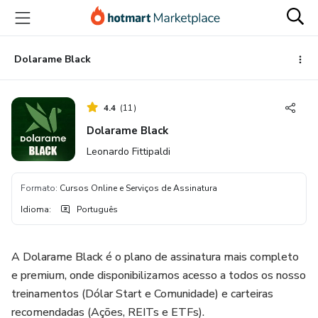
Ir
Ir
Ir
para
para
para
o
o
o
conteúdo
pagamento
rodapé
Dolarame Black
principal
4.4
(
11
)
Dolarame Black
Leonardo Fittipaldi
Formato
:
Cursos Online e Serviços de Assinatura
Idioma
:
Português
A Dolarame Black é o plano de assinatura mais completo
e premium, onde disponibilizamos acesso a todos os nosso
treinamentos (Dólar Start e Comunidade) e carteiras
recomendadas (Ações, REITs e ETFs).