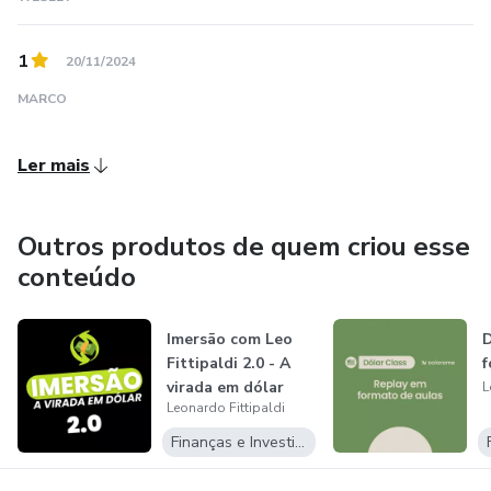
1
20/11/2024
MARCO
Ler mais
Outros produtos de quem criou esse
conteúdo
Imersão com Leo
D
Fittipaldi 2.0 - A
f
virada em dólar
L
Leonardo Fittipaldi
Finanças e Investimentos