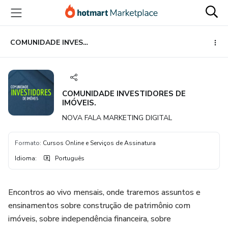
Ir
Ir
Ir
para
para
para
o
o
o
conteúdo
pagamento
rodapé
COMUNIDADE INVESTIDORES DE IMÓVEIS.
principal
COMUNIDADE INVESTIDORES DE
IMÓVEIS.
NOVA FALA MARKETING DIGITAL
Formato
:
Cursos Online e Serviços de Assinatura
Idioma
:
Português
Encontros ao vivo mensais, onde traremos assuntos e
ensinamentos sobre construção de patrimônio com
imóveis, sobre independência financeira, sobre