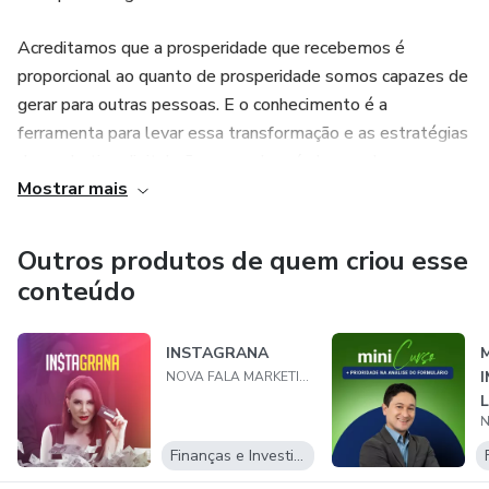
Acreditamos que a prosperidade que recebemos é
proporcional ao quanto de prosperidade somos capazes de
gerar para outras pessoas. E o conhecimento é a
ferramenta para levar essa transformação e as estratégias
de marketing digital são o grande veículo para levar essa
Mostrar mais
transformação.
Agência Certificada Hotmart Partnership
Outros produtos de quem criou esse
conteúdo
Sócios: Patrícia Suzuki, Luccas Ferreira e Lerry Granville
http://novafaladigital.com.br/
INSTAGRANA
M
NOVA FALA MARKETING DIGITAL
A
Finanças e Investimentos