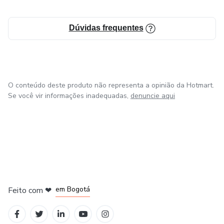
Dúvidas frequentes
O conteúdo deste produto não representa a opinião da Hotmart.
Se você vir informações inadequadas,
denuncie aqui
em Amsterdam
em Madrid
em Bogotá
Feito com
❤
em Belo Horizonte
na Cidade do México