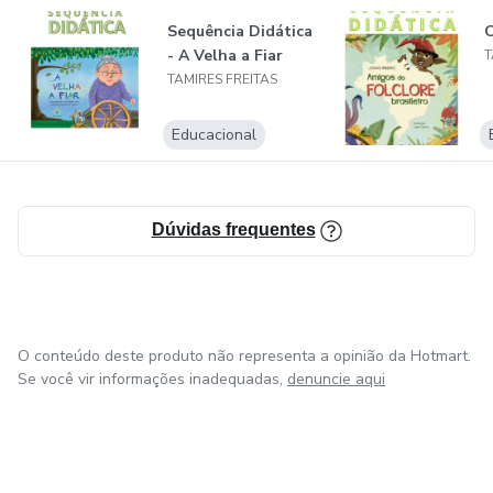
Sequência Didática
C
💡 Ilumine sua prática educativa e o aprendizado dos seus
- A Velha a Fiar
T
alunos e filhos!
TAMIRES FREITAS
Junte-se à Lumini Comunidade e faça parte de uma rede de
Educacional
conhecimento e inspiração!
Dúvidas frequentes
O conteúdo deste produto não representa a opinião da Hotmart.
Se você vir informações inadequadas,
denuncie aqui