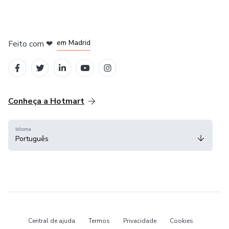
em Madrid
Feito com
❤
em Belo Horizonte
na Cidade do México
em Bogotá
em Amsterdam
Conheça a Hotmart
Idioma
Português
Central de ajuda
Termos
Privacidade
Cookies