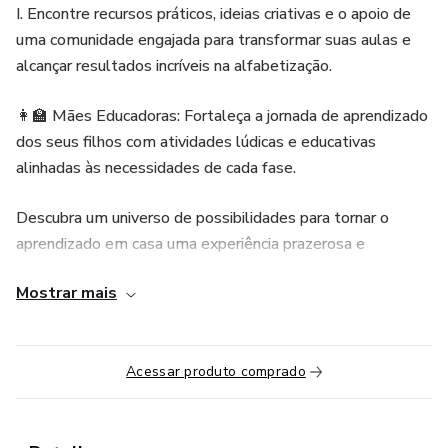
I. Encontre recursos práticos, ideias criativas e o apoio de
uma comunidade engajada para transformar suas aulas e
alcançar resultados incríveis na alfabetização.
👩‍🏫 Mães Educadoras: Fortaleça a jornada de aprendizado
dos seus filhos com atividades lúdicas e educativas
alinhadas às necessidades de cada fase.
Descubra um universo de possibilidades para tornar o
aprendizado em casa uma experiência prazerosa e
significativa, desenvolvendo habilidades essenciais de
Mostrar mais
forma leve e divertida.
📚 Para Todos: A Lumini Comunidade é o seu espaço de
troca, aprendizado e inspiração! Acesse um acervo
Acessar produto comprado
crescente de materiais exclusivos, participe de discussões
enriquecedoras, compartilhe suas experiências e conecte-