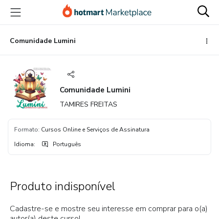
Ir
Ir
Ir
para
para
para
o
o
o
conteúdo
pagamento
rodapé
Comunidade Lumini
principal
Comunidade Lumini
TAMIRES FREITAS
Formato
:
Cursos Online e Serviços de Assinatura
Idioma
:
Português
Produto indisponível
Cadastre-se e mostre seu interesse em comprar para o(a)
autor(a) deste curso!