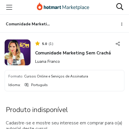
Ir
Ir
Ir
para
para
para
o
o
o
conteúdo
pagamento
rodapé
Comunidade Marketing Sem Crachá
principal
5.0
(
1
)
Comunidade Marketing Sem Crachá
Luana Franco
Formato
:
Cursos Online e Serviços de Assinatura
Idioma
:
Português
Produto indisponível
Cadastre-se e mostre seu interesse em comprar para o(a)
autor(a) deste curso!