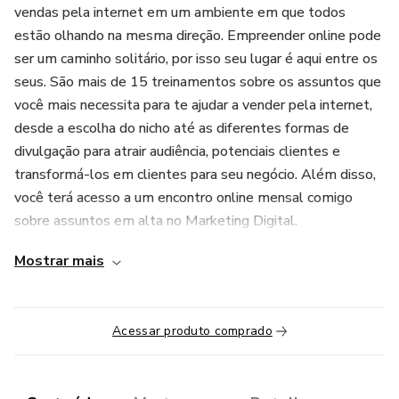
vendas pela internet em um ambiente em que todos
estão olhando na mesma direção. Empreender online pode
ser um caminho solitário, por isso seu lugar é aqui entre os
seus. São mais de 15 treinamentos sobre os assuntos que
você mais necessita para te ajudar a vender pela internet,
desde a escolha do nicho até as diferentes formas de
divulgação para atrair audiência, potenciais clientes e
transformá-los em clientes para seu negócio. Além disso,
você terá acesso a um encontro online mensal comigo
sobre assuntos em alta no Marketing Digital.
Mostrar mais
“Este produto não garante a obtenção de resultados.
Qualquer referência ao desempenho de uma estratégia não
deve ser interpretada como uma garantia de resultados”
Acessar produto comprado