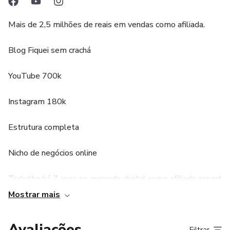
Mais de 2,5 milhões de reais em vendas como afiliada.
Blog Fiquei sem crachá
YouTube 700k
Instagram 180k
Estrutura completa
Nicho de negócios online
Trabalho há 7 anos no mercado digital como afiliada expert
gerando conteúdo na internet para quem ficou sem crachá
Mostrar mais
e se interessa em trabalhar no digital. A própria Hotmart já
veio até minha casa gravar um documentário sobre a minha
Avaliações