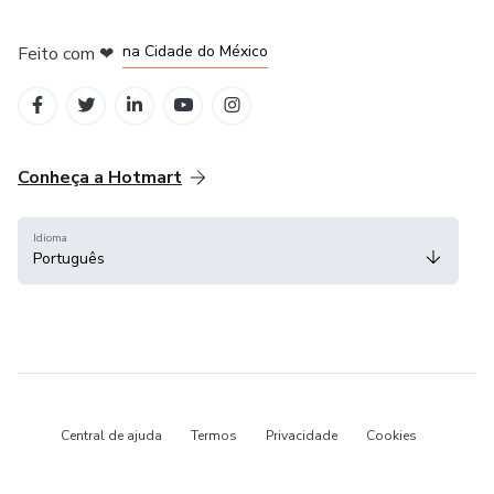
em Bogotá
em Amsterdam
em Madrid
na Cidade do México
Feito com
❤
em Belo Horizonte
Conheça a Hotmart
Idioma
Português
Central de ajuda
Termos
Privacidade
Cookies
Hotmart — 2011-2026 © Todos os direitos reservados.