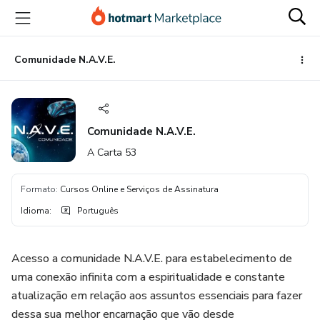
Ir
Ir
Ir
para
para
para
o
o
o
conteúdo
pagamento
rodapé
Comunidade N.A.V.E.
principal
Comunidade N.A.V.E.
A Carta 53
Formato
:
Cursos Online e Serviços de Assinatura
Idioma
:
Português
Acesso a comunidade N.A.V.E. para estabelecimento de
uma conexão infinita com a espiritualidade e constante
atualização em relação aos assuntos essenciais para fazer
dessa sua melhor encarnação que vão desde