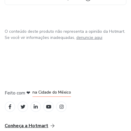
O conteúdo deste produto não representa a opinião da Hotmart.
Se você vir informações inadequadas,
denuncie aqui
em Bogotá
em Amsterdam
em Madrid
na Cidade do México
Feito com
❤
em Belo Horizonte
Conheça a Hotmart