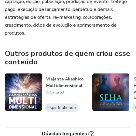
captação, edição, publicação, produção de evento, trafego
pago, execução de lançamento, perpétuo e demais
estratégias de oferta, re-marketing, colaborações,
crescimento, ciclos de evolução e aprimoramento de
produtos.
Outros produtos de quem criou esse
conteúdo
Viajante Akáshico
S
Multidimensional
H
A
A Carta 53
A
Espiritualidade
Dúvidas frequentes