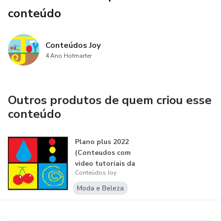
conteúdo
Conteúdos Joy
4 Ano Hotmarter
Outros produtos de quem criou esse
conteúdo
Plano plus 2022
(Conteudos com
video tutoriais da
Conteúdos Joy
Rotina em...
Moda e Beleza