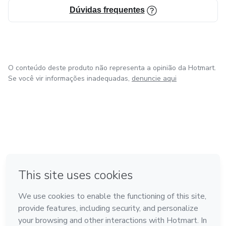
Dúvidas frequentes
O conteúdo deste produto não representa a opinião da Hotmart.
Se você vir informações inadequadas,
denuncie aqui
em Bogotá
em Amsterdam
em Madrid
na Cidade do México
Feito com
❤
em Belo Horizonte