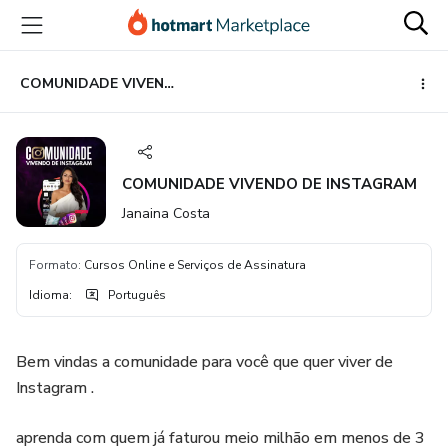
Ir
Ir
Ir
para
para
para
o
o
o
conteúdo
pagamento
rodapé
COMUNIDADE VIVENDO DE INSTAGRAM
principal
COMUNIDADE VIVENDO DE INSTAGRAM
Janaina Costa
Formato
:
Cursos Online e Serviços de Assinatura
Idioma
:
Português
Bem vindas a comunidade para você que quer viver de
Instagram .
aprenda com quem já faturou meio milhão em menos de 3