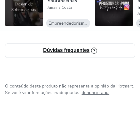
Sobrancelhas
h
I
Janaina Costa
J
Empreendedorismo Digital
Dúvidas frequentes
O conteúdo deste produto não representa a opinião da Hotmart.
Se você vir informações inadequadas,
denuncie aqui