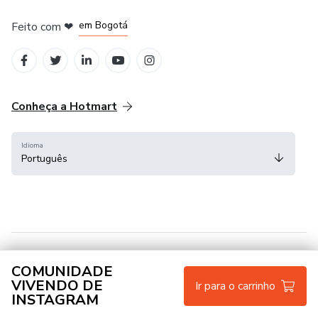
em Amsterdam
em Madrid
em Bogotá
Feito com
❤
em Belo Horizonte
na Cidade do México
Conheça a Hotmart
Idioma
Português
COMUNIDADE
Central de ajuda
Termos
Privacidade
Cookies
VIVENDO DE
Ir para o carrinho
INSTAGRAM
Hotmart — 2011-2026 © Todos os direitos reservados.