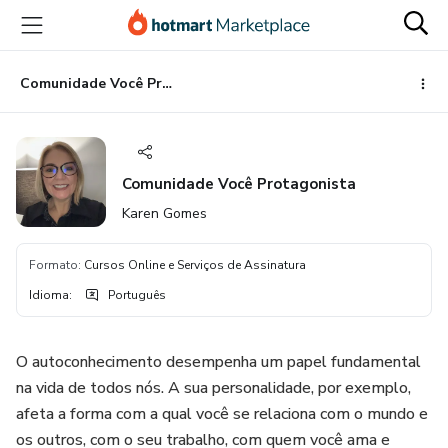
Ir
Ir
Ir
para
para
para
o
o
o
conteúdo
pagamento
rodapé
Comunidade Você Protagonista
principal
Comunidade Você Protagonista
Karen Gomes
Formato
:
Cursos Online e Serviços de Assinatura
Idioma
:
Português
O autoconhecimento desempenha um papel fundamental
na vida de todos nós. A sua personalidade, por exemplo,
afeta a forma com a qual você se relaciona com o mundo e
os outros, com o seu trabalho, com quem você ama e