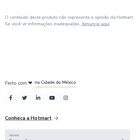
O conteúdo deste produto não representa a opinião da Hotmart.
Se você vir informações inadequadas,
denuncie aqui
em Bogotá
em Amsterdam
em Madrid
na Cidade do México
Feito com
❤
em Belo Horizonte
Conheça a Hotmart
Idioma