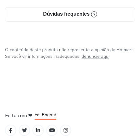
Dúvidas frequentes
O conteúdo deste produto não representa a opinião da Hotmart.
Se você vir informações inadequadas,
denuncie aqui
em Amsterdam
em Madrid
em Bogotá
Feito com
❤
em Belo Horizonte
na Cidade do México