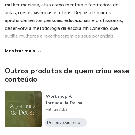
mulher medicina, atuo como mentora e facilitadora de
aulas, cursos, vivências e retiros. Depois de muitos
aprofundamentos pessoais, educacionais e profissionais,
desenvolvi a metodologia da escola Yin Conexão, que
auxilia mulheres a reconhecerem os seus potenciais,
encontrando o fluxo da verdadeira aceitação e liberdade.
Mostrar mais
Por aqui te ensino estratégias para facilitar o seu caminho
e se encontrar nesta vida. Reduzindo sintomas de
Outros produtos de quem criou esse
adoecimentos físicos e da alma, se afastando das
conteúdo
dependências, fluindo no dia a dia através dos seus ciclos,
com paz, harmonia e sincronicidade. Além de aprender a
Workshop A
criar intimidade com a sua energia intuitiva, provocativa e
Jornada da Deusa
disruptiva, que cria e manifesta a realidade que está
Patrícia Albar
aguardando por você.
Desenvolvimento Pessoal
E ai, bora?