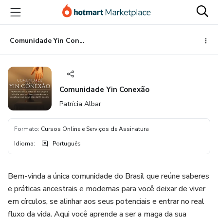
Ir
Ir
Ir
para
para
para
o
o
o
conteúdo
pagamento
rodapé
Comunidade Yin Conexão
principal
Comunidade Yin Conexão
Patrícia Albar
Formato
:
Cursos Online e Serviços de Assinatura
Idioma
:
Português
Bem-vinda a única comunidade do Brasil que reúne saberes
e práticas ancestrais e modernas para você deixar de viver
em círculos, se alinhar aos seus potenciais e entrar no real
fluxo da vida. Aqui você aprende a ser a maga da sua