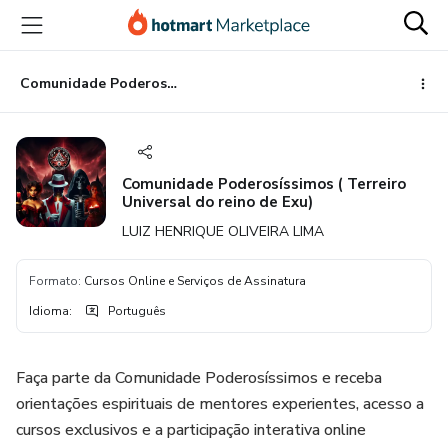
Ir
Ir
Ir
para
para
para
o
o
o
conteúdo
pagamento
rodapé
Comunidade Poderosíssimos ( Terreiro Universal do reino de Exu)
principal
Comunidade Poderosíssimos ( Terreiro
Universal do reino de Exu)
LUIZ HENRIQUE OLIVEIRA LIMA
Formato
:
Cursos Online e Serviços de Assinatura
Idioma
:
Português
Faça parte da Comunidade Poderosíssimos e receba
orientações espirituais de mentores experientes, acesso a
cursos exclusivos e a participação interativa online