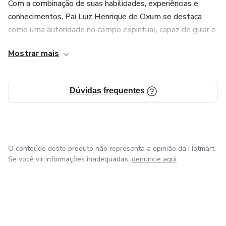
Com a combinação de suas habilidades, experiências e
conhecimentos, Pai Luiz Henrique de Oxum se destaca
como uma autoridade no campo espiritual, capaz de guiar e
transformar a vida daqueles que buscam uma conexão
Mostrar mais
mais profunda com o mundo espiritual. Sua dedicação em
compartilhar seus conhecimentos e ajudar os outros é
evidente em seus produtos digitais, que prometem trazer
Dúvidas frequentes
uma experiência única e transformadora para todos os que
desfrutem deles.
O conteúdo deste produto não representa a opinião da Hotmart.
Se você vir informações inadequadas,
denuncie aqui