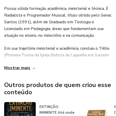
Possui sólida formação acadêmica, ministerial e técnica. É
Radialista e Programador Musical, título obtido pelo Senac
Santos (1991), além de Graduado em Teologia e
Licenciado em Pedagogia, áreas que fundamentam sua
atuação no ensino, no ministério e na comunicação.
Em sua trajetória ministerial e acadêmica, concluiu o Trilho
(Primeira Turma da Igreja Batista da Lagoinha em Juazeiro
do Norte), em dezembro de 2025, sob a orientação do
Mostrar mais
professor Daniel. Concluiu também o Carisma (1 ano) em
novembro de 2025 e a Escola de Mestre, finalizada em
maio de 2026.
Outros produtos de quem criou esse
conteúdo
Atuou como professor na FATA (Faculdade de Teologia –
Litoral Paulista) e, em 2026, tornou-se professor do curso
EXTINÇÃO
G
Trilho e da primeira turma da Escola da Bíblia da Igreja
IMINENTE Até onde
C
Batista da Lagoinha, consolidando sua vocação no ensino