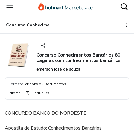
Ir
Ir
Ir
para
para
para
o
o
o
conteúdo
pagamento
rodapé
Concurso Conhecimentos Bancários 80 páginas com conhecimentos bancários
principal
Concurso Conhecimentos Bancários 80
páginas com conhecimentos bancários
emerson josé de souza
Formato
:
eBooks ou Documentos
Idioma
:
Português
CONCURDO BANCO DO NORDESTE
Apostila de Estudo: Conhecimentos Bancários