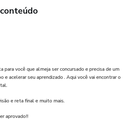
ENAIS
 conteúdo
eita para você que almeja ser concursado e precisa de um
 e acelerar seu aprendizado . Aqui você vai encontrar o
tal.
EMÁTICO - RLM.
ão e reta final e muito mais.
ser aprovado!!