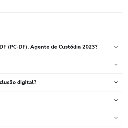
navegador WEB).
vo da HOTMART ou direto pelo seu navegador (WEVB,
fari e outros).
 frente dos seus concorrentes.
DF (PC-DF), Agente de Custódia 2023?
clusão digital?