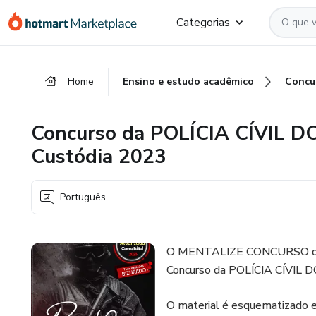
Ir
Ir
Ir
Categorias
para
para
para
o
o
o
conteúdo
pagamento
rodapé
Home
Ensino e estudo acadêmico
Concu
principal
Concurso da POLÍCIA CÍVIL DO
Custódia 2023
Português
O MENTALIZE CONCURSO dispon
Concurso da POLÍCIA CÍVIL D
O material é esquematizado e