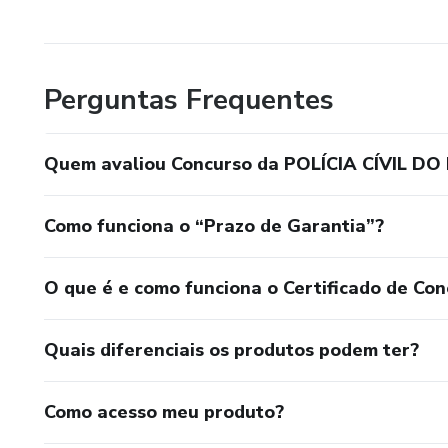
IOS, Tablet, e por qualquer 
Você pode baixar o aplicati
Perguntas Frequentes
Chrome, Opera, Firefox, Tor, Sa
Compre agora mesmo e saia na
Quem avaliou Concurso da POLÍCIA CÍVIL DO 
Como funciona o “Prazo de Garantia”?
O que é e como funciona o Certificado de Con
Quais diferenciais os produtos podem ter?
Como acesso meu produto?