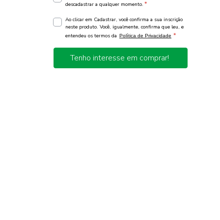
*
descadastrar a qualquer momento.
Ao clicar em Cadastrar, você confirma a sua inscrição
neste produto. Você, igualmente, confirma que leu, e
*
entendeu os termos da
Política de Privacidade
Tenho interesse em comprar!