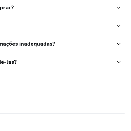
mprar?
rmações inadequadas?
ê-las?