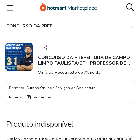
Ir
Ir
Ir
para
para
para
o
o
o
conteúdo
pagamento
rodapé
CONCURSO DA PREFEITURA DE CAMPO LIMPO PAULISTA/SP - PROFESSOR DE EDUCAÇÃO BÁSICA I
principal
CONCURSO DA PREFEITURA DE CAMPO
LIMPO PAULISTA/SP - PROFESSOR DE
EDUCAÇÃO BÁSICA I
Vinícius Reccanello de Almeida
Formato
:
Cursos Online e Serviços de Assinatura
Idioma
:
Português
Produto indisponível
Cadastre-se e mostre seu interesse em comprar para o(a)