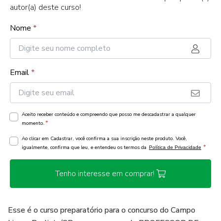
autor(a) deste curso!
Nome
*
Email
*
Aceito receber conteúdo e compreendo que posso me descadastrar a qualquer
*
momento.
Ao clicar em Cadastrar, você confirma a sua inscrição neste produto. Você,
*
igualmente, confirma que leu, e entendeu os termos da
Política de Privacidade
Tenho interesse em comprar!
Esse é o curso preparatório para o concurso do Campo