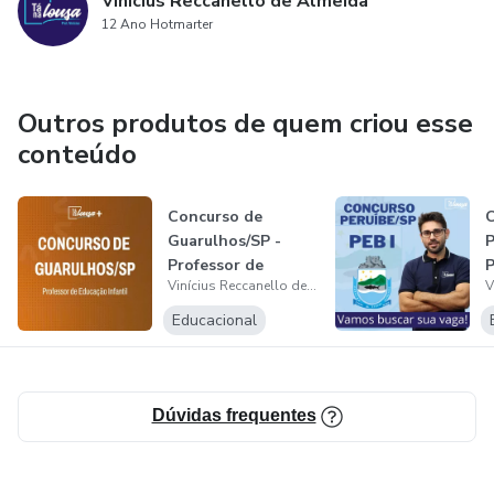
Vinícius Reccanello de Almeida
12 Ano Hotmarter
Outros produtos de quem criou esse
conteúdo
Concurso de
Guarulhos/SP -
Professor de
P
Vinícius Reccanello de Almeida
Educação Infantil
Educacional
Dúvidas frequentes