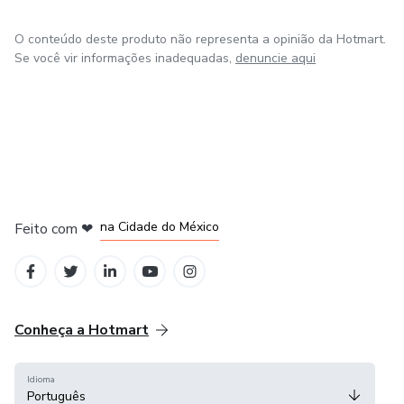
O conteúdo deste produto não representa a opinião da Hotmart.
Se você vir informações inadequadas,
denuncie aqui
em Bogotá
em Amsterdam
em Madrid
na Cidade do México
Feito com
❤
em Belo Horizonte
Conheça a Hotmart
Idioma
Português