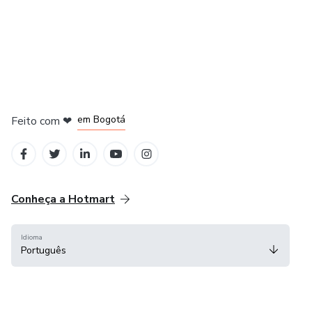
em Amsterdam
em Madrid
em Bogotá
Feito com
❤
em Belo Horizonte
na Cidade do México
Conheça a Hotmart
Idioma
Português