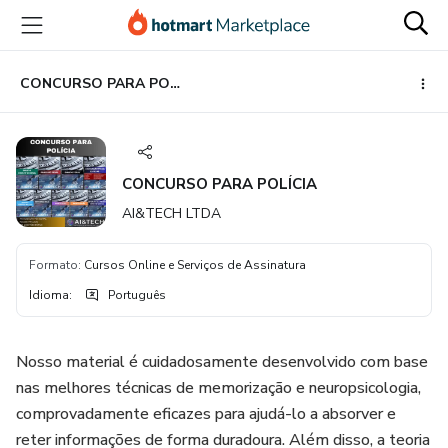
Ir
Ir
Ir
para
para
para
o
o
o
conteúdo
pagamento
rodapé
CONCURSO PARA POLÍCIA
principal
CONCURSO PARA POLÍCIA
AI&TECH LTDA
Formato
:
Cursos Online e Serviços de Assinatura
Idioma
:
Português
Nosso material é cuidadosamente desenvolvido com base
nas melhores técnicas de memorização e neuropsicologia,
comprovadamente eficazes para ajudá-lo a absorver e
reter informações de forma duradoura. Além disso, a teoria