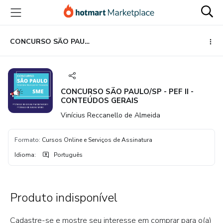
Ir
Ir
Ir
para
para
para
o
o
o
conteúdo
pagamento
rodapé
CONCURSO SÃO PAULO/SP - PEF II - CONTEÚDOS GERAIS
principal
CONCURSO SÃO PAULO/SP - PEF II -
CONTEÚDOS GERAIS
Vinícius Reccanello de Almeida
Formato
:
Cursos Online e Serviços de Assinatura
Idioma
:
Português
Produto indisponível
Cadastre-se e mostre seu interesse em comprar para o(a)