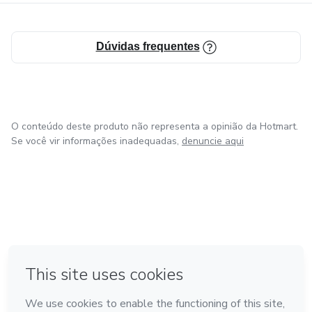
Dúvidas frequentes
O conteúdo deste produto não representa a opinião da Hotmart.
Se você vir informações inadequadas,
denuncie aqui
em Amsterdam
em Madrid
em Bogotá
Feito com
❤
em Belo Horizonte
na Cidade do México