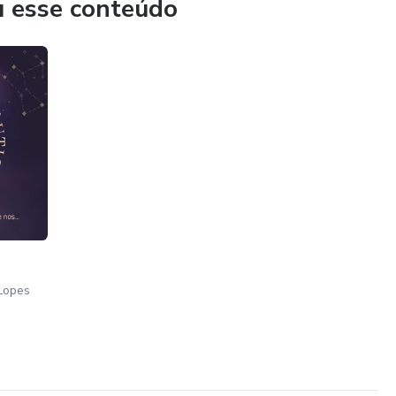
u esse conteúdo
Lopes