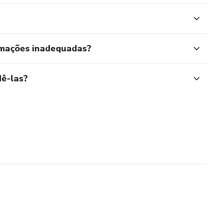
rmações inadequadas?
ê-las?