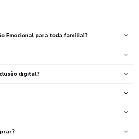
o Emocional para toda família!?
clusão digital?
mprar?