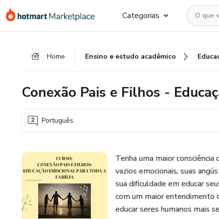
Ir
Ir
Ir
Categorias
para
para
para
o
o
o
conteúdo
pagamento
rodapé
Home
Ensino e estudo acadêmico
Educa
principal
Conexão Pais e Filhos - Educaç
Português
Tenha uma maior consciência d
vazios emocionais, suas angús
sua dificuldade em educar seu
com um maior entendimento de
educar seres humanos mais seg