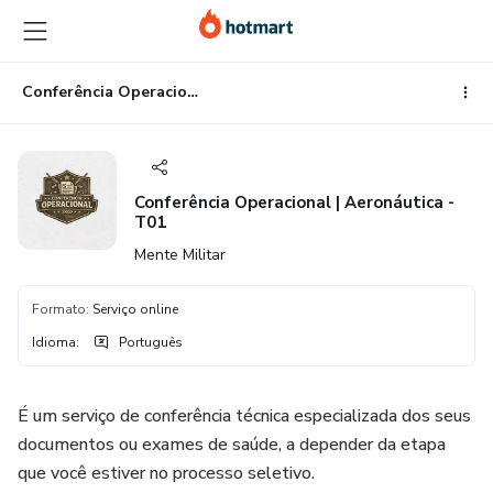
Ir
Ir
Ir
para
para
para
o
o
o
conteúdo
pagamento
rodapé
Conferência Operacional | Aeronáutica - T01
principal
Conferência Operacional | Aeronáutica -
T01
Mente Militar
Formato
:
Serviço online
Idioma
:
Português
É um serviço de conferência técnica especializada dos seus
documentos ou exames de saúde, a depender da etapa
que você estiver no processo seletivo.