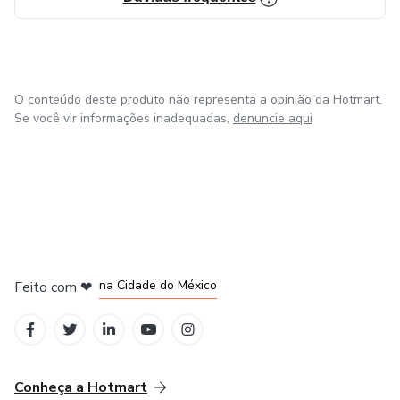
O conteúdo deste produto não representa a opinião da Hotmart.
Se você vir informações inadequadas,
denuncie aqui
em Bogotá
em Amsterdam
em Madrid
na Cidade do México
Feito com
❤
em Belo Horizonte
Conheça a Hotmart