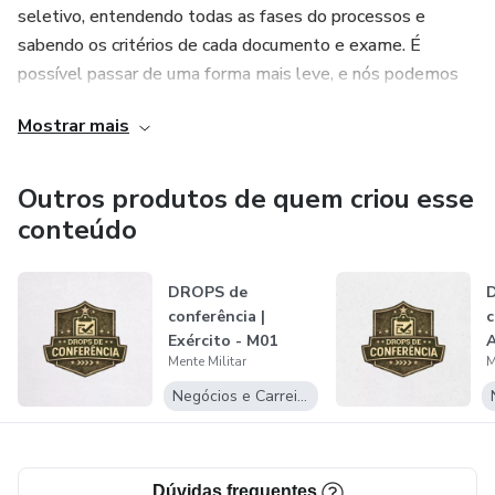
seletivo, entendendo todas as fases do processos e
sabendo os critérios de cada documento e exame. É
✔️ Candidatos que já estão seguros do processo
possível passar de uma forma mais leve, e nós podemos
✔️ Quem quer apenas confirmar se está tudo correto antes
ajudar. Seja por aqui, como nosso mentorado, ou no
Mostrar mais
da entrega
Youtube, de forma gratuita.
✔️ Quem busca um serviço técnico, objetivo e acessível
Outros produtos de quem criou esse
conteúdo
✔️ Quem quer evitar erros simples que podem custar a
vaga
DROPS de
conferência |
c
Exército - M01
A
Mente Militar
M
Negócios e Carreira
Dúvidas frequentes