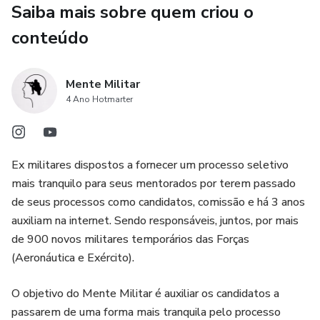
Saiba mais sobre quem criou o
Identificação de inconsistências, prazos, assinaturas, datas
conteúdo
e exigências formais
⚠️ O que NÃO está incluso
Mente Militar
4 Ano Hotmarter
Reunião ao vivo
Orientação estratégica individual por videochamada
Ex militares dispostos a fornecer um processo seletivo
mais tranquilo para seus mentorados por terem passado
Acesso ao mentor
de seus processos como candidatos, comissão e há 3 anos
auxiliam na internet. Sendo responsáveis, juntos, por mais
Análise além do limite de documentos previsto no pacote
de 900 novos militares temporários das Forças
(Aeronáutica e Exército).
(Caso deseje orientação personalizada com reunião,
consulte o pacote Drops de Conferência.)
O objetivo do Mente Militar é auxiliar os candidatos a
passarem de uma forma mais tranquila pelo processo
🎯 Para quem é a Conferência Operacional: