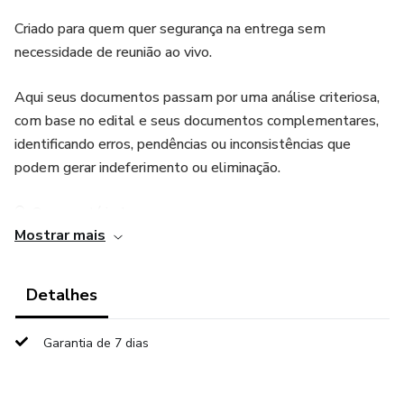
Criado para quem quer segurança na entrega sem
necessidade de reunião ao vivo.
Aqui seus documentos passam por uma análise criteriosa,
com base no edital e seus documentos complementares,
identificando erros, pendências ou inconsistências que
podem gerar indeferimento ou eliminação.
🔍 O que está incluso
Mostrar mais
Conferência técnica conforme a etapa vigente do processo
Detalhes
Análise conforme os critérios oficiais do edital
Garantia de 7 dias
Checklist de conferência validado
Devolutiva escrita, clara e objetiva