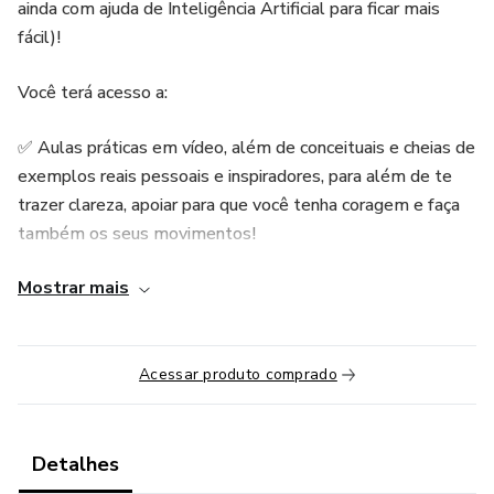
ainda com ajuda de Inteligência Artificial para ficar mais
fácil)!
Você terá acesso a:
✅ Aulas práticas em vídeo, além de conceituais e cheias de
exemplos reais pessoais e inspiradores, para além de te
trazer clareza, apoiar para que você tenha coragem e faça
também os seus movimentos!
Mostrar mais
✅ Clareza de propósito com 3 ferramentas poderosas
validadas (incluindo prompt de Inteligência Artificial para
facilitar e agilizar)
Acessar produto comprado
✅ Mais confiança com 5 métodos de identificação de
alinhamento com seu Propósito
Detalhes
✅ Um valioso e-book/livro digital em PDF como Apostila