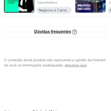
Luisa Ambros
L
Ambros
Negócios e Carreira
Dúvidas frequentes
O conteúdo deste produto não representa a opinião da Hotmart.
Se você vir informações inadequadas,
denuncie aqui
em Bogotá
em Amsterdam
em Madrid