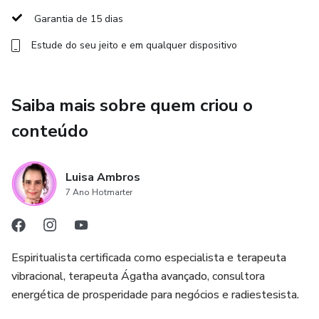
do curso
Garantia de 15 dias
Estude do seu jeito e em qualquer dispositivo
✅ Assinatura de 365 dias de acesso total ao conteúdo na
Hotmart, renovável anualmente para manter o acesso
(você pode cancelar a renovação a qualquer momento,
Saiba mais sobre quem criou o
diretamente apertando em um botão na plataforma
Hotmart)
conteúdo
✅ Garantia de 15 dias direto pela Hotmart
Luisa Ambros
Bônus
7 Ano Hotmarter
🎁 Gravação e apostila do Workshop Cocriando o Meu Ano
em Alto Nível, que traz clareza de como ter clareza de
Espiritualista certificada como especialista e terapeuta
objetivos, se organizar, ativar lei da atração e prosperar —
vibracional, terapeuta Ágatha avançado, consultora
para que você possa viver bem do seu Propósito;
energética de prosperidade para negócios e radiestesista.