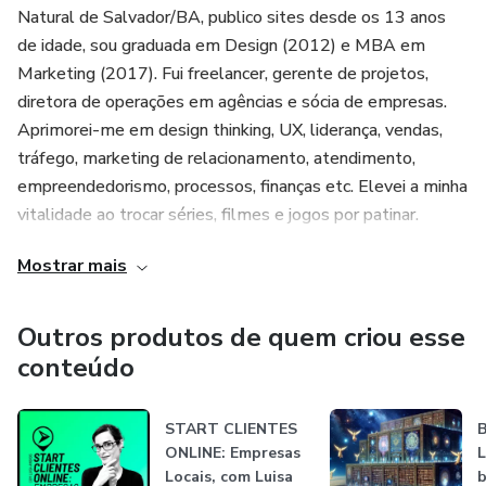
🎁 E-book histórico meu: "Como Atender Online e Começar
Natural de Salvador/BA, publico sites desde os 13 anos
na Internet: Guia ESSENCIAL" com técnicas de vendas
de idade, sou graduada em Design (2012) e MBA em
iniciais;
Marketing (2017). Fui freelancer, gerente de projetos,
diretora de operações em agências e sócia de empresas.
🎁 Calculadora para estimar preço e quantidade de de
Aprimorei-me em design thinking, UX, liderança, vendas,
atendimentos ou vendas de produtos para atingir uma
tráfego, marketing de relacionamento, atendimento,
determinada renda mensal e apoiar em sua possível
empreendedorismo, processos, finanças etc. Elevei a minha
migração de carreira.
vitalidade ao trocar séries, filmes e jogos por patinar.
Ao final do curso, você estará com maior clareza e
Mostrar mais
Iniciei as redes sociais @luisaambrosespiritual, site
confiança sobre qual o seu Propósito de vida, como validar
temático www.luisaambros.com/espiritual e os seus
uma decisão te aproxima ou afasta dele, e o que fazer para
conteúdos em 2021, quando fiz extensões em
Outros produtos de quem criou esse
você começar a prosperar com Propósito!
produtividade, prosperidade, propósito, conexão espiritual
conteúdo
etc. Desde 2023 atuo 100% na área e invisto
continuamente em autoconhecimento e expansão para
START CLIENTES
B
apoiar mais pessoas a despertarem e prosperarem com
ONLINE: Empresas
L
propósito.
Locais, com Luisa
b