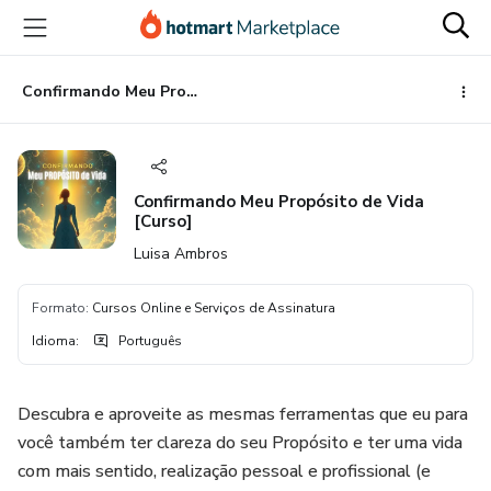
Ir
Ir
Ir
para
para
para
o
o
o
conteúdo
pagamento
rodapé
Confirmando Meu Propósito de Vida [Curso]
principal
Confirmando Meu Propósito de Vida
[Curso]
Luisa Ambros
Formato
:
Cursos Online e Serviços de Assinatura
Idioma
:
Português
Descubra e aproveite as mesmas ferramentas que eu para
você também ter clareza do seu Propósito e ter uma vida
com mais sentido, realização pessoal e profissional (e