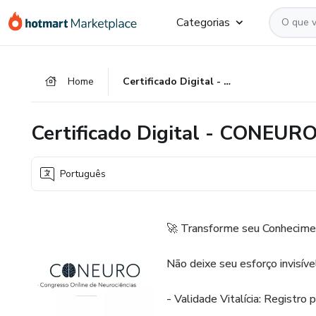
Ir
Ir
Ir
Categorias
para
para
para
o
o
o
conteúdo
pagamento
rodapé
Home
Certificado Digital - CONEURO
principal
Certificado Digital - CONEUR
Português
🚀 Transforme seu Conhecime
Não deixe seu esforço invisíve
- Validade Vitalícia: Registro