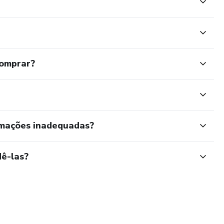
comprar?
rmações inadequadas?
ê-las?